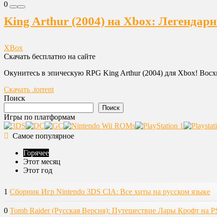
0
King Arthur (2004) на Xbox: Легендар
XBox
Скачать бесплатно на сайте
Окунитесь в эпическую RPG King Arthur (2004) для Xbox! Восхи
Скачать .torrent
Поиск
Поиск
Игры по платформам
Самое популярное
Горячее
Этот месяц
Этот год
1
Сборник Игр Nintendo 3DS CIA: Все хиты на русском языке
0
Tomb Raider (Русская Версия): Путешествие Лары Крофт на P