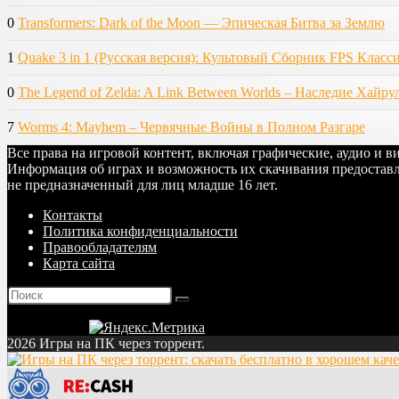
0
Transformers: Dark of the Moon — Эпическая Битва за Землю
1
Quake 3 in 1 (Русская версия): Культовый Сборник FPS Класс
0
The Legend of Zelda: A Link Between Worlds – Наследие Хайру
7
Worms 4: Mayhem – Червячные Войны в Полном Разгаре
Все права на игровой контент, включая графические, аудио и 
Информация об играх и возможность их скачивания предоставл
не предназначенный для лиц младше 16 лет.
Контакты
Политика конфиденциальности
Правообладателям
Карта сайта
2026 Игры на ПК через торрент.