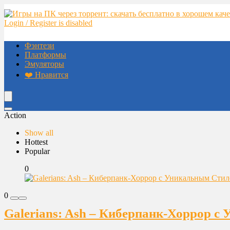
Login / Register is disabled
Фэнтези
Платформы
Эмуляторы
❤️ Нравится
Action
Show all
Hottest
Popular
0
0
Galerians: Ash – Киберпанк-Хоррор 