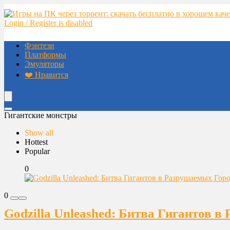
Login / Register is disabled
Фэнтези
Платформы
Эмуляторы
❤️ Нравится
Гигантские монстры
Show all
Hottest
Popular
0
0
Godzilla Unleashed: Битва Гигантов 