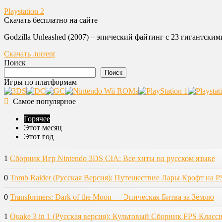
Playstation 2
Скачать бесплатно на сайте
Godzilla Unleashed (2007) – эпический файтинг с 23 гигантски
Скачать .torrent
Поиск
Поиск
Игры по платформам
Самое популярное
Горячее
Этот месяц
Этот год
1
Сборник Игр Nintendo 3DS CIA: Все хиты на русском языке
0
Tomb Raider (Русская Версия): Путешествие Лары Крофт на P
0
Transformers: Dark of the Moon — Эпическая Битва за Землю
1
Quake 3 in 1 (Русская версия): Культовый Сборник FPS Класс