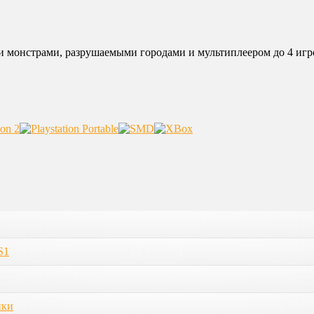
ми монстрами, разрушаемыми городами и мультиплеером до 4 игрок
S1
ики