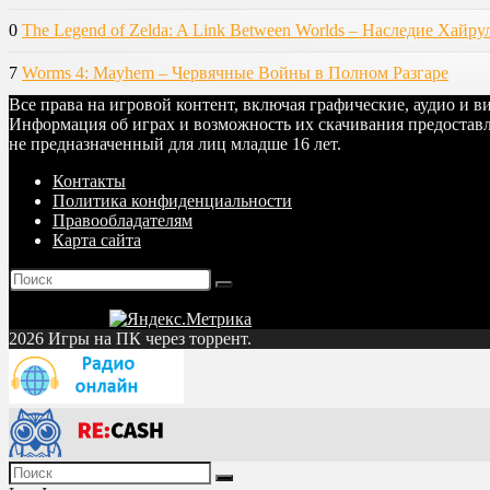
0
The Legend of Zelda: A Link Between Worlds – Наследие Хайру
7
Worms 4: Mayhem – Червячные Войны в Полном Разгаре
Все права на игровой контент, включая графические, аудио и 
Информация об играх и возможность их скачивания предоставл
не предназначенный для лиц младше 16 лет.
Контакты
Политика конфиденциальности
Правообладателям
Карта сайта
2026 Игры на ПК через торрент.