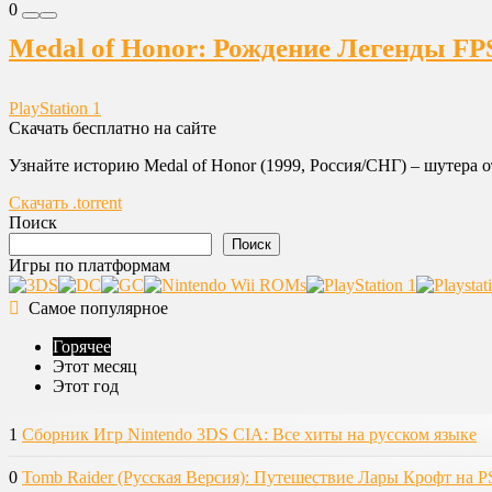
0
Medal of Honor: Рождение Легенды FP
PlayStation 1
Скачать бесплатно на сайте
Узнайте историю Medal of Honor (1999, Россия/СНГ) – шутера 
Скачать .torrent
Поиск
Поиск
Игры по платформам
Самое популярное
Горячее
Этот месяц
Этот год
1
Сборник Игр Nintendo 3DS CIA: Все хиты на русском языке
0
Tomb Raider (Русская Версия): Путешествие Лары Крофт на P