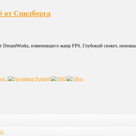
S от Спилберга
от DreamWorks, изменившего жанр FPS. Глубокий сюжет, инновац
S1