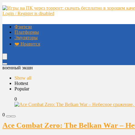
Login / Register is disabled
Фэнтези
Платформы
Эмуляторы
❤️ Нравится
военный экшн
Show all
Hottest
Popular
0
0
Ace Combat Zero: The Belkan War – Не