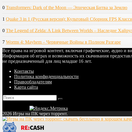
0
Transformers: Dark of the Moon — Эпическая Битва за Землю
1
Quake 3 in 1 (Русская версия): Культовый Сборник FPS Класс
0
The Legend of Zelda: A Link Between Worlds – Наследие Хайру
7
Worms 4: Mayhem – Червячные Войны в Полном Разгаре
Все права на игровой контент, включая графические, аудио и 
Информация об играх и возможность их скачивания предоставл
не предназначенный для лиц младше 16 лет.
Контакты
Политика конфиденциальности
Правообладателям
Карта сайта
2026 Игры на ПК через торрент.