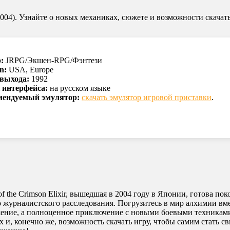
 (2004). Узнайте о новых механиках, сюжете и возможности скачать
:
JRPG/Экшен-RPG/Фэнтези
n:
USA, Europe
 выхода:
1992
 интерфейса:
на русском языке
мендуемый эмулятор:
скачать эмулятор игровой приставки
.
e of the Crimson Elixir, вышедшая в 2004 году в Японии, готова 
о журналистского расследования. Погрузитесь в мир алхимии вм
лжение, а полноценное приключение с новыми боевыми техникам
и, конечно же, возможность скачать игру, чтобы самим стать с