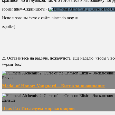
красивой, но и глубокой, так что готовьтесь к настоящему пог
spoiler title=»Скриншоты»]
Использованы фото с сайта nintendo.moy.su
/spoiler]
⚠️ Оставайтесь на раздаче, пожалуйста, ещё неделю, чтобы у в
/wpsm_box]
Previous
Medal of Honor: Vanguard – Битва за выживание
Дальше
Deus Ex: Исследуем мир заговоров