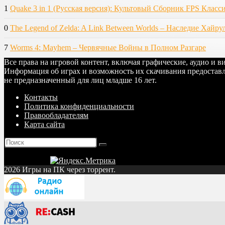
1
Quake 3 in 1 (Русская версия): Культовый Сборник FPS Класс
0
The Legend of Zelda: A Link Between Worlds – Наследие Хайру
7
Worms 4: Mayhem – Червячные Войны в Полном Разгаре
Все права на игровой контент, включая графические, аудио и 
Информация об играх и возможность их скачивания предоставл
не предназначенный для лиц младше 16 лет.
Контакты
Политика конфиденциальности
Правообладателям
Карта сайта
2026 Игры на ПК через торрент.