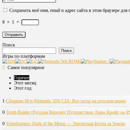
Сохранить моё имя, email и адрес сайта в этом браузере д
8
×
1
=
Поиск
Поиск
Игры по платформам
Самое популярное
Горячее
Этот месяц
Этот год
1
Сборник Игр Nintendo 3DS CIA: Все хиты на русском языке
0
Tomb Raider (Русская Версия): Путешествие Лары Крофт на P
0
Transformers: Dark of the Moon — Эпическая Битва за Землю