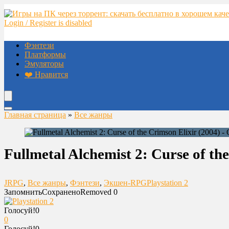
Login / Register is disabled
Фэнтези
Платформы
Эмуляторы
❤️ Нравится
Главная страница
»
Все жанры
Fullmetal Alchemist 2: Curse of 
JRPG
,
Все жанры
,
Фэнтези
,
Экшен-RPG
Playstation 2
Запомнить
Сохранено
Removed
0
Голосуй!
0
0
Голосуй!
0