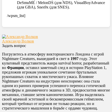
DeSmuME / MelonDS (для NDS), VisualBoyAdvance
(для GBA), Snes9x (для SNES).
/wpsm_list]
Александр Волков
Задать вопрос
Погрузитесь в атмосферу викторианского Лондона с игрой
Nightmare Creatures, вышедшей в свет в
1997
году. Этот
культовый представитель жанра survival horror, разработанный
во
Франции
, оставил заметный след в истории PlayStation 1,
предложив игрокам уникальное сочетание брутальных
рукопашных схваток и мистического ужаса. Влияние
Nightmare Creatures на индустрию неоспоримо: она стала
одним из ранних примеров успешного переноса готической
атмосферы и динамичного экшена в 3D, предвосхитив многие
механики, ставшие затем каноническими. Игра выделялась
своей мрачной эстетикой и бескомпромиссным геймплеем,
который требовал от игроков не только реакции, но и
стратегического мышления в борьбе с ордами чудовищ.