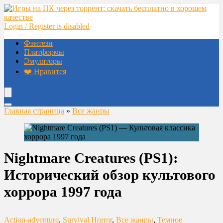
Login / Register is disabled
Фэнтези
Платформы
Эмуляторы
❤️ Нравится
Главная страница
»
Все жанры
Nightmare Creatures (PS1):
Исторический обзор культового
хоррора 1997 года
Action-adventure
,
Survival Horror
,
Все жанры
,
Темное