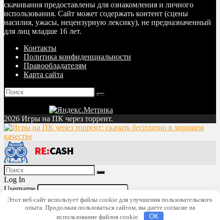
скачивания предоставлены для ознакомления и личного
использования. Сайт может содержать контент (сцены
насилия, ужасы, нецензурную лексику), не предназначенный
для лиц младше 16 лет.
Контакты
Политика конфиденциальности
Правообладателям
Карта сайта
2026 Игры на ПК через торрент.
Log In
Username
Password
Lost Password?
Этот веб-сайт использует файлы cookie для улучшения пользовательского
опыта. Продолжая пользоваться сайтом, вы даете согласие на
Remember me
использование файлов cookie.
OK
Login