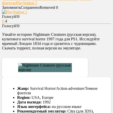
фэнтези
PlayStation 1
Запомнить
Сохранено
Removed
0
Голосуй!
0
0
4
Голосуй!
0
Узнайте историю Nightmare Creatures (русская версия),
культового survival horror 1997 года для PS1. Исследуйте
мрачный Лондон 1834 года и сразитесь с чудовищами.
Скачать торрент, полная версия на эмуляторе.
Жанр:
Survival Horror/Action-adventure/Темное
фэнтези
Region:
USA, Europe
Дата выхода:
1992
Язык интерфейса:
на русском языке
Рекомендуемый эмулятор:
Citra (для 3DS),