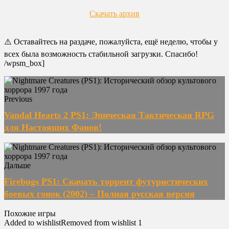
Скачать архив
⚠️ Оставайтесь на раздаче, пожалуйста, ещё неделю, чтобы у
всех была возможность стабильной загрузки. Спасибо!
/wpsm_box]
Previous
Vandal Hearts 2 PS1: Эпическая Тактическая RPG
для Настоящих Фанов!
Дальше
Firebugs PS1: Скачать торрент футуристических
боевых гонок (2002) – Полная русская версия
Похожие игры
Added to wishlist
Removed from wishlist
1