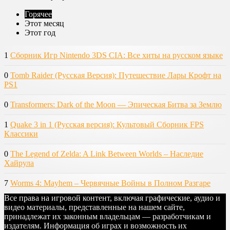
Горячее
Этот месяц
Этот год
1
Сборник Игр Nintendo 3DS CIA: Все хиты на русском языке
0
Tomb Raider (Русская Версия): Путешествие Лары Крофт на
PS1
0
Transformers: Dark of the Moon — Эпическая Битва за Землю
1
Quake 3 in 1 (Русская версия): Культовый Сборник FPS
Классики
0
The Legend of Zelda: A Link Between Worlds – Наследие
Хайрула
7
Worms 4: Mayhem – Червячные Войны в Полном Разгаре
Все права на игровой контент, включая графические, аудио и
видео материалы, представленные на нашем сайте,
принадлежат их законным владельцам — разработчикам и
издателям. Информация об играх и возможность их