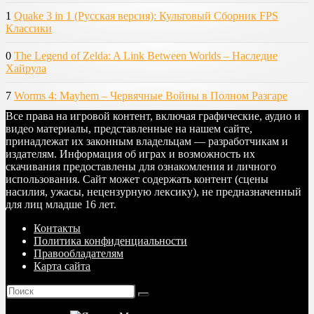
1
Quake 3 in 1 (Русская версия): Культовый Сборник FPS
Классики
0
The Legend of Zelda: A Link Between Worlds – Наследие
Хайрула
7
Worms 4: Mayhem – Червячные Войны в Полном Разгаре
Все права на игровой контент, включая графические, аудио и
видео материалы, представленные на нашем сайте,
принадлежат их законным владельцам — разработчикам и
издателям. Информация об играх и возможность их
скачивания предоставлены для ознакомления и личного
использования. Сайт может содержать контент (сцены
насилия, ужасы, нецензурную лексику), не предназначенный
для лиц младше 16 лет.
Контакты
Политика конфиденциальности
Правообладателям
Карта сайта