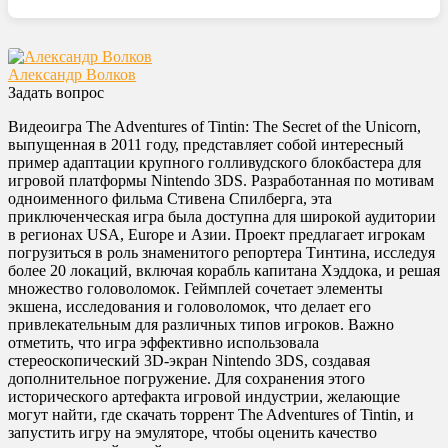
Александр Волков
Задать вопрос
Видеоигра The Adventures of Tintin: The Secret of the Unicorn,
выпущенная в 2011 году, представляет собой интересный
пример адаптации крупного голливудского блокбастера для
игровой платформы Nintendo 3DS. Разработанная по мотивам
одноименного фильма Стивена Спилберга, эта
приключенческая игра была доступна для широкой аудитории
в регионах USA, Europe и Азии. Проект предлагает игрокам
погрузиться в роль знаменитого репортера Тинтина, исследуя
более 20 локаций, включая корабль капитана Хэддока, и решая
множество головоломок. Геймплей сочетает элементы
экшена, исследования и головоломок, что делает его
привлекательным для различных типов игроков. Важно
отметить, что игра эффективно использовала
стереоскопический 3D-экран Nintendo 3DS, создавая
дополнительное погружение. Для сохранения этого
исторического артефакта игровой индустрии, желающие
могут найти, где скачать торрент The Adventures of Tintin, и
запустить игру на эмуляторе, чтобы оценить качество