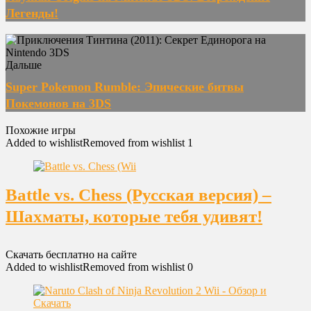
Легенды!
Дальше
Super Pokemon Rumble: Эпические битвы
Покемонов на 3DS
Похожие игры
Added to wishlist
Removed from wishlist
1
Battle vs. Chess (Русская версия) –
Шахматы, которые тебя удивят!
Скачать бесплатно на сайте
Added to wishlist
Removed from wishlist
0