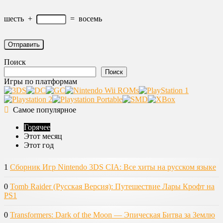
шесть
+
=
восемь
Поиск
Поиск
Игры по платформам
Самое популярное
Горячее
Этот месяц
Этот год
1
Сборник Игр Nintendo 3DS CIA: Все хиты на русском языке
0
Tomb Raider (Русская Версия): Путешествие Лары Крофт на
PS1
0
Transformers: Dark of the Moon — Эпическая Битва за Землю