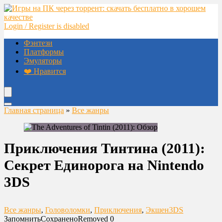
Login / Register is disabled
Фэнтези
Платформы
Эмуляторы
❤️ Нравится
Главная страница
»
Все жанры
Приключения Тинтина (2011):
Секрет Единорога на Nintendo
3DS
Все жанры
,
Головоломки
,
Приключения
,
Экшен
3DS
Запомнить
Сохранено
Removed
0