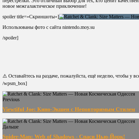
перестрелки. Это отличный выбор для тех, кто ценит качестве
новое межгалактическое приключение!
spoiler title=»Скриншоты»]
Использованы фото с сайта nintendo.moy.su
/spoiler]
⚠️ Оставайтесь на раздаче, пожалуйста, ещё неделю, чтобы у в
/wpsm_box]
Previous
Viewtiful Joe: Кино-Экшен с Неповторимым Стилем
Дальше
Spider-Man: Web of Shadows - Спаси Нью-Йорк!