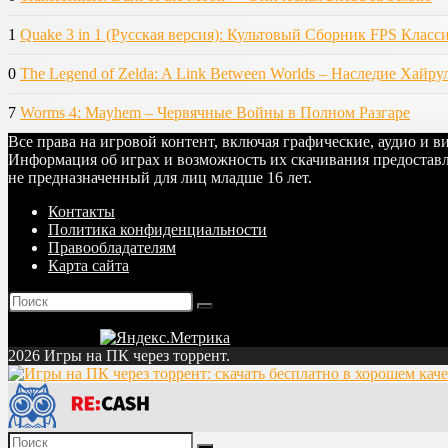
1
Quake 3 in 1 (Русская версия): Культовый Сборник FPS Класс
0
The Legend of Zelda: A Link Between Worlds – Наследие Хайру
7
Worms 4: Mayhem – Червячные Войны в Полном Разгаре
Все права на игровой контент, включая графические, аудио и 
Информация об играх и возможность их скачивания предоставл
не предназначенный для лиц младше 16 лет.
Контакты
Политика конфиденциальности
Правообладателям
Карта сайта
2026 Игры на ПК через торрент.