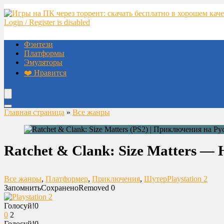
Login / Register is disabled
Фэнтези
Платформы
Эмуляторы
❤️ Нравится
Главная страница
»
Все жанры
Ratchet & Clank: Size Matters 
Все жанры
,
Платформер
,
Приключения
,
Шутер
Playstation 2
Запомнить
Сохранено
Removed
0
Голосуй!
0
0
2
Голосуй!
0