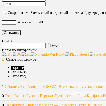
Сохранить моё имя, email и адрес сайта в этом браузере д
×
восемь
=
40
Поиск
Поиск
Игры по платформам
Самое популярное
Горячее
Этот месяц
Этот год
1
Сборник Игр Nintendo 3DS CIA: Все хиты на русском языке
0
Tomb Raider (Русская Версия): Путешествие Лары Крофт на P
0
Transformers: Dark of the Moon — Эпическая Битва за Землю