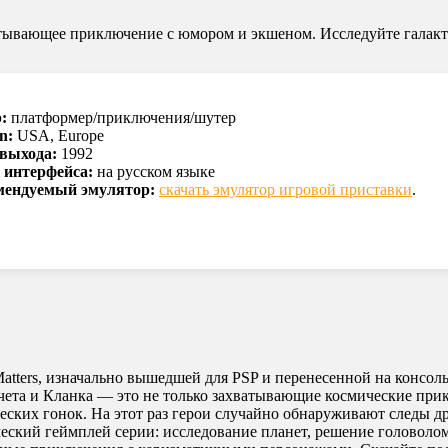
хватывающее приключение с юмором и экшеном. Исследуйте галак
:
платформер/приключения/шутер
n:
USA, Europe
 выхода:
1992
 интерфейса:
на русском языке
мендуемый эмулятор:
скачать эмулятор игровой приставки
.
e Matters, изначально вышедшей для PSP и перенесенной на конс
этчета и Кланка — это не только захватывающие космические пр
ческих гонок. На этот раз герои случайно обнаруживают следы 
еский геймплей серии: исследование планет, решение головолом