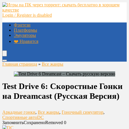
Login / Register is disabled
Фэнтези
Платформы
Эмуляторы
❤️ Нравится
Главная страница
»
Все жанры
Test Drive 6: Скоростные Гонки
на Dreamcast (Русская Версия)
Аркадные гонки
,
Все жанры
,
Гоночный симулятор
,
Спортивные авто
DC
Запомнить
Сохранено
Removed
0