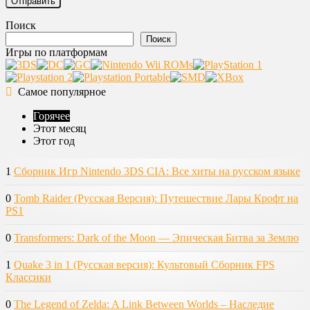
Поиск
Поиск
Игры по платформам
Самое популярное
Горячее
Этот месяц
Этот год
1
Сборник Игр Nintendo 3DS CIA: Все хиты на русском языке
0
Tomb Raider (Русская Версия): Путешествие Лары Крофт на
PS1
0
Transformers: Dark of the Moon — Эпическая Битва за Землю
1
Quake 3 in 1 (Русская версия): Культовый Сборник FPS
Классики
0
The Legend of Zelda: A Link Between Worlds – Наследие