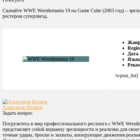
Скачайте WWE Wrestlemania 19 на Game Cube (2003 год) – зр
ростером суперзвезд.
Жанр
Regio
Дата
Язык
Реко
/wpsm_list]
Александр Волков
Задать вопрос
Погрузитесь в мир профессионального реслинга с WWE Wrest
представляет собой вершину зрелищности и реализма для свое
точные удары, броски и захваты, копирующие движения реаль