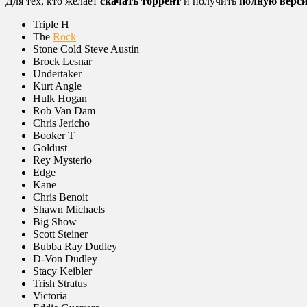
Для тех, кто желает
скачать торрент
и получить
полную верс
Triple H
The
Rock
Stone Cold Steve Austin
Brock Lesnar
Undertaker
Kurt Angle
Hulk Hogan
Rob Van Dam
Chris Jericho
Booker T
Goldust
Rey Mysterio
Edge
Kane
Chris Benoit
Shawn Michaels
Big Show
Scott Steiner
Bubba Ray Dudley
D-Von Dudley
Stacy Keibler
Trish Stratus
Victoria