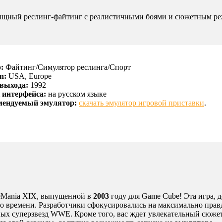
елищный реслинг-файтинг с реалистичными боями и сюжетным ре
:
Файтинг/Симулятор реслинга/Спорт
n:
USA, Europe
 выхода:
1992
 интерфейса:
на русском языке
мендуемый эмулятор:
скачать эмулятор игровой приставки
.
leMania XIX, выпущенной в
2003
году для Game Cube! Эта игра, 
го времени. Разработчики сфокусировались на максимально прав
ных суперзвезд WWE. Кроме того, вас ждет увлекательный сюже