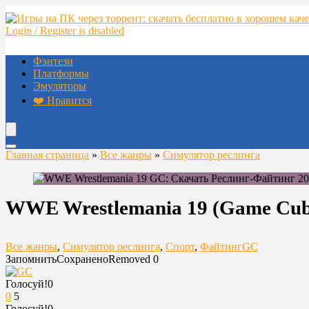
Login / Register is disabled
Фэнтези
Платформы
Эмуляторы
❤️ Нравится
Главная страница
»
Все жанры
»
Симулятор реслинга
WWE Wrestlemania 19 (Game Cub
Все жанры
,
Симулятор реслинга
,
Спорт
,
Файтинг
GC
Запомнить
Сохранено
Removed
0
Голосуй!
0
0
5
Голосуй!
0