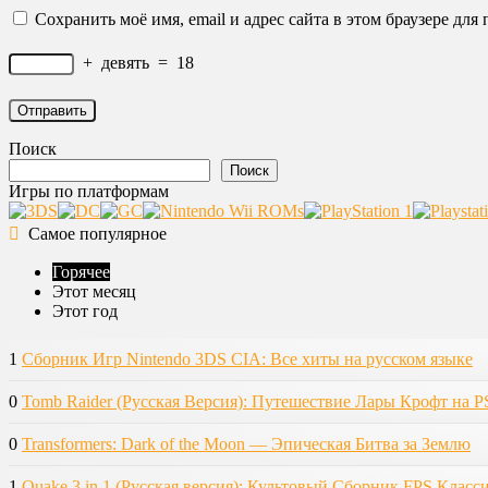
Сохранить моё имя, email и адрес сайта в этом браузере д
+
девять
=
18
Поиск
Поиск
Игры по платформам
Самое популярное
Горячее
Этот месяц
Этот год
1
Сборник Игр Nintendo 3DS CIA: Все хиты на русском языке
0
Tomb Raider (Русская Версия): Путешествие Лары Крофт на P
0
Transformers: Dark of the Moon — Эпическая Битва за Землю
1
Quake 3 in 1 (Русская версия): Культовый Сборник FPS Класс