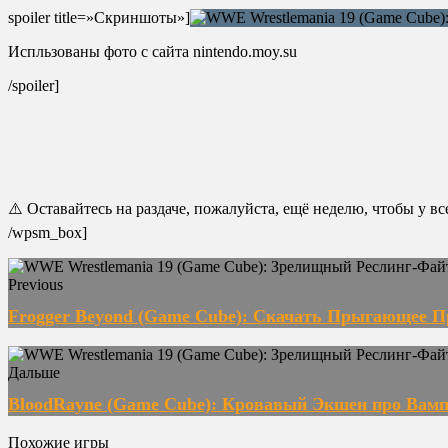
spoiler title=»Скриншоты»]
Испльзованы фото с сайта nintendo.moy.su
/spoiler]
⚠️ Оставайтесь на раздаче, пожалуйста, ещё неделю, чтобы у в
/wpsm_box]
Previous
Frogger Beyond (Game Cube): Скачать Прыгающее П
Дальше
BloodRayne (Game Cube): Кровавый Экшен про Вамп
Похожие игры