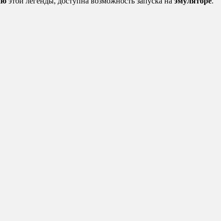
ию
этой легенды, доступна возможность запуска на
эмуляторе
.