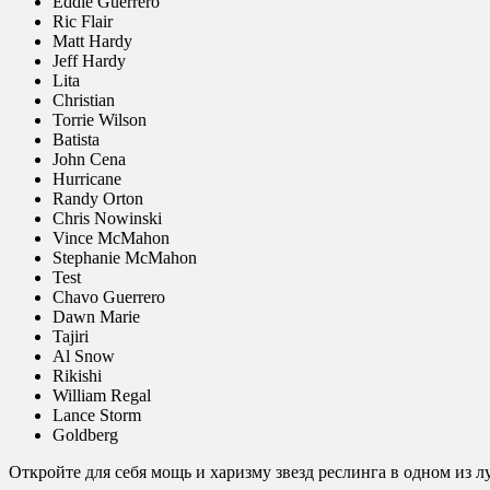
Eddie Guerrero
Ric Flair
Matt Hardy
Jeff Hardy
Lita
Christian
Torrie Wilson
Batista
John Cena
Hurricane
Randy Orton
Chris Nowinski
Vince McMahon
Stephanie McMahon
Test
Chavo Guerrero
Dawn Marie
Tajiri
Al Snow
Rikishi
William Regal
Lance Storm
Goldberg
Откройте для себя мощь и харизму звезд реслинга в одном из 