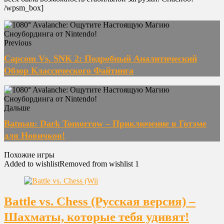
/wpsm_box]
Previous
Capcom Vs. SNK 2: Подробный Аналитический
Обзор Классического Файтинга
Дальше
Batman: Dark Tomorrow – Приключение в Готэме
для Новичков!
Похожие игры
Added to wishlist
Removed from wishlist
1
Battle vs. Chess (Русская версия) –
Шахматы, которые тебя удивят!