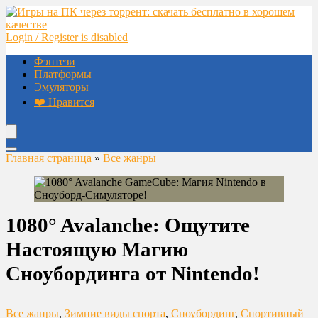
Login / Register is disabled
Фэнтези
Платформы
Эмуляторы
❤️ Нравится
Главная страница
»
Все жанры
1080° Avalanche: Ощутите
Настоящую Магию
Сноубординга от Nintendo!
Все жанры
,
Зимние виды спорта
,
Сноубординг
,
Спортивный