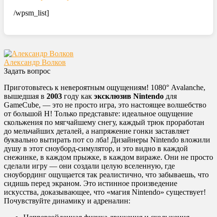
/wpsm_list]
Александр Волков
Задать вопрос
Приготовьтесь к невероятным ощущениям! 1080° Avalanche,
вышедшая в
2003
году как
эксклюзив Nintendo
для
GameCube, — это не просто игра, это настоящее волшебство
от большой Н! Только представьте: идеальное ощущение
скольжения по мягчайшему снегу, каждый трюк проработан
до мельчайших деталей, а напряжение гонки заставляет
буквально вытирать пот со лба! Дизайнеры Nintendo вложили
душу в этот сноуборд-симулятор, и это видно в каждой
снежинке, в каждом прыжке, в каждом вираже. Они не просто
сделали игру — они создали целую вселенную, где
сноубординг ощущается так реалистично, что забываешь, что
сидишь перед экраном. Это истинное произведение
искусства, доказывающее, что «магия Nintendo» существует!
Почувствуйте динамику и адреналин: