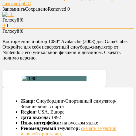
симулятор
GC
Запомнить
Сохранено
Removed
0
Голосуй!
0
0
1
Голосуй!
0
Восторженный обзор 1080° Avalanche (2003) для GameCube.
Откройте для себя невероятный сноуборд-симулятор от
Nintendo с его уникальной физикой и дизайном. Скачать
полную версию.
Жанр:
Сноубординг/Спортивный симулятор/
Зимние виды спорта
Region:
USA, Europe
Дата выхода:
1992
Язык интерфейса:
на русском языке
Рекомендуемый эмулятор:
скачать эмулятор
игровой приставки
.