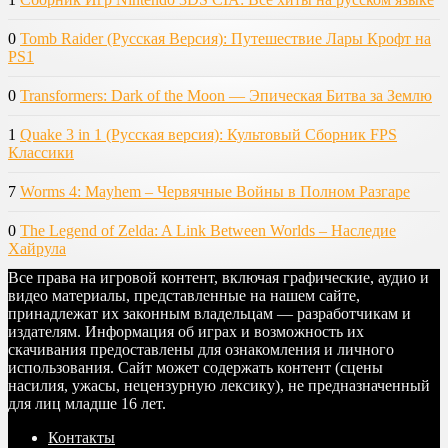
0
Tomb Raider (Русская Версия): Путешествие Лары Крофт на
PS1
0
Transformers: Dark of the Moon — Эпическая Битва за Землю
1
Quake 3 in 1 (Русская версия): Культовый Сборник FPS
Классики
7
Worms 4: Mayhem – Червячные Войны в Полном Разгаре
0
The Legend of Zelda: A Link Between Worlds – Наследие
Хайрула
Все права на игровой контент, включая графические, аудио и
видео материалы, представленные на нашем сайте,
принадлежат их законным владельцам — разработчикам и
издателям. Информация об играх и возможность их
скачивания предоставлены для ознакомления и личного
использования. Сайт может содержать контент (сцены
насилия, ужасы, нецензурную лексику), не предназначенный
для лиц младше 16 лет.
Контакты