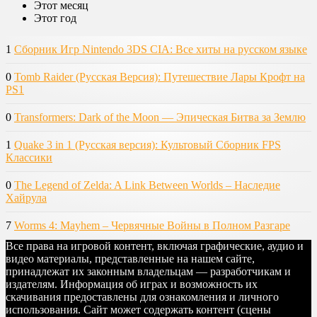
Этот месяц
Этот год
1
Сборник Игр Nintendo 3DS CIA: Все хиты на русском языке
0
Tomb Raider (Русская Версия): Путешествие Лары Крофт на
PS1
0
Transformers: Dark of the Moon — Эпическая Битва за Землю
1
Quake 3 in 1 (Русская версия): Культовый Сборник FPS
Классики
0
The Legend of Zelda: A Link Between Worlds – Наследие
Хайрула
7
Worms 4: Mayhem – Червячные Войны в Полном Разгаре
Все права на игровой контент, включая графические, аудио и
видео материалы, представленные на нашем сайте,
принадлежат их законным владельцам — разработчикам и
издателям. Информация об играх и возможность их
скачивания предоставлены для ознакомления и личного
использования. Сайт может содержать контент (сцены