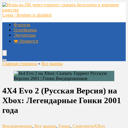
Login / Register is disabled
Фэнтези
Платформы
Эмуляторы
❤️ Нравится
Главная страница
»
Все жанры
4X4 Evo 2 (Русская Версия) на
Xbox: Легендарные Гонки 2001
года
Внедорожники
,
Все жанры
,
Гонки
,
Симулятор
XBox