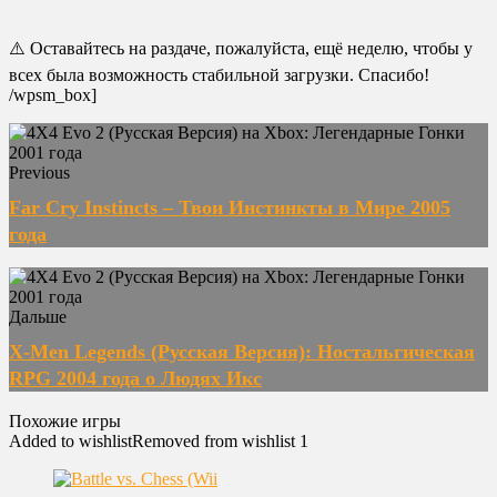
⚠️ Оставайтесь на раздаче, пожалуйста, ещё неделю, чтобы у
всех была возможность стабильной загрузки. Спасибо!
/wpsm_box]
Previous
Far Cry Instincts – Твои Инстинкты в Мире 2005
года
Дальше
X-Men Legends (Русская Версия): Ностальгическая
RPG 2004 года о Людях Икс
Похожие игры
Added to wishlist
Removed from wishlist
1