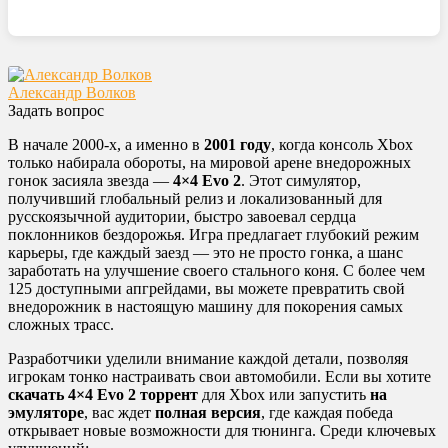
Александр Волков
Задать вопрос
В начале 2000-х, а именно в
2001 году
, когда консоль Xbox
только набирала обороты, на мировой арене внедорожных
гонок засияла звезда —
4×4 Evo 2
. Этот симулятор,
получивший глобальный релиз и локализованный для
русскоязычной аудитории, быстро завоевал сердца
поклонников бездорожья. Игра предлагает глубокий режим
карьеры, где каждый заезд — это не просто гонка, а шанс
заработать на улучшение своего стального коня. С более чем
125 доступными апгрейдами, вы можете превратить свой
внедорожник в настоящую машину для покорения самых
сложных трасс.
Разработчики уделили внимание каждой детали, позволяя
игрокам тонко настраивать свои автомобили. Если вы хотите
скачать 4×4 Evo 2 торрент
для Xbox или запустить
на
эмуляторе
, вас ждет
полная версия
, где каждая победа
открывает новые возможности для тюнинга. Среди ключевых