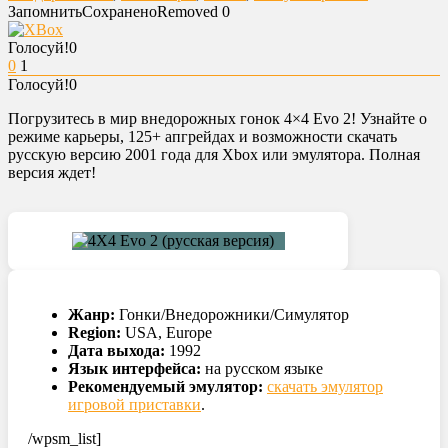
Запомнить
Сохранено
Removed
0
Голосуй!
0
0
1
Голосуй!
0
Погрузитесь в мир внедорожных гонок 4×4 Evo 2! Узнайте о
режиме карьеры, 125+ апгрейдах и возможности скачать
русскую версию 2001 года для Xbox или эмулятора. Полная
версия ждет!
Жанр:
Гонки/Внедорожники/Симулятор
Region:
USA, Europe
Дата выхода:
1992
Язык интерфейса:
на русском языке
Рекомендуемый эмулятор:
скачать эмулятор
игровой приставки
.
/wpsm_list]