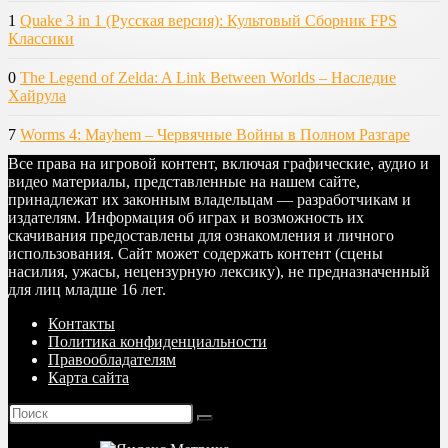
1
Quake 3 in 1 (Русская версия): Культовый Сборник FPS
Классики
0
The Legend of Zelda: A Link Between Worlds – Наследие
Хайрула
7
Worms 4: Mayhem – Червячные Войны в Полном Разгаре
Все права на игровой контент, включая графические, аудио и
видео материалы, представленные на нашем сайте,
принадлежат их законным владельцам — разработчикам и
издателям. Информация об играх и возможность их
скачивания предоставлены для ознакомления и личного
использования. Сайт может содержать контент (сцены
насилия, ужасы, нецензурную лексику), не предназначенный
для лиц младше 16 лет.
Контакты
Политика конфиденциальности
Правообладателям
Карта сайта