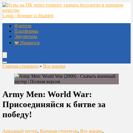
Login / Register is disabled
Фэнтези
Платформы
Эмуляторы
❤️ Нравится
Главная страница
»
Все жанры
Army Men: World War:
Присоединяйся к битве за
победу!
Аркадный шутер
,
Военная стратегия
,
Все жанры
,