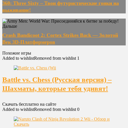
360: Three Sixty – Твои футуристические гонки на
выживание!
Дальше
Crash Bandicoot 2: Cortex Strikes Back — Золотой
Век 3D-Платформеров
Похожие игры
Added to wishlist
Removed from wishlist
1
Battle vs. Chess (Русская версия) –
Шахматы, которые тебя удивят!
Скачать бесплатно на сайте
Added to wishlist
Removed from wishlist
0