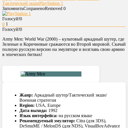
Тактический экшн
PlayStation 1
Запомнить
Сохранено
Removed
0
Голосуй!
0
0
1
Голосуй!
0
Army Men: World War (2000) – культовый аркадный шутер, где
Зеленые и Коричневые сражаются во Второй мировой. Скачай
полную русскую версию на эмуляторе и возглавь свою армию
в эпических битвах!
Жанр:
Аркадный шутер/Тактический экшн/
Военная стратегия
Region:
USA, Europe
Дата выхода:
1992
Язык интерфейса:
на русском языке
Рекомендуемый эмулятор:
Citra (для 3DS),
DeSmuME / MelonDS (для NDS), VisualBoyAdvance