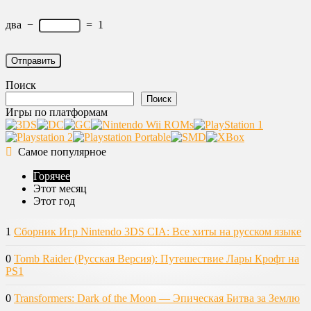
два
−
=
1
Поиск
Поиск
Игры по платформам
Самое популярное
Горячее
Этот месяц
Этот год
1
Сборник Игр Nintendo 3DS CIA: Все хиты на русском языке
0
Tomb Raider (Русская Версия): Путешествие Лары Крофт на
PS1
0
Transformers: Dark of the Moon — Эпическая Битва за Землю