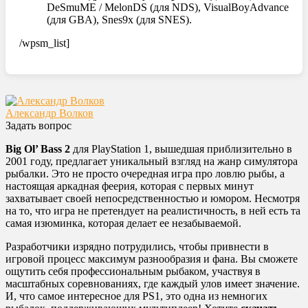
DeSmuME / MelonDS (для NDS), VisualBoyAdvance
(для GBA), Snes9x (для SNES).
/wpsm_list]
Александр Волков
Задать вопрос
Big Ol’ Bass 2
для PlayStation 1, вышедшая приблизительно в
2001 году, предлагает уникальный взгляд на жанр симулятора
рыбалки. Это не просто очередная игра про ловлю рыбы, а
настоящая аркадная феерия, которая с первых минут
захватывает своей непосредственностью и юмором. Несмотря
на то, что игра не претендует на реалистичность, в ней есть та
самая изюминка, которая делает ее незабываемой.
Разработчики изрядно потрудились, чтобы привнести в
игровой процесс максимум разнообразия и фана. Вы сможете
ощутить себя профессиональным рыбаком, участвуя в
масштабных соревнованиях, где каждый улов имеет значение.
И, что самое интересное для PS1, это одна из немногих