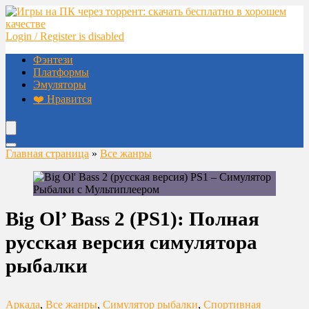
Login / Register is disabled
Фэнтези
Платформы
Эмуляторы
❤️ Нравится
Главная страница
»
Все жанры
Big Ol’ Bass 2 (PS1): Полная
русская версия симулятора
рыбалки
Аркада
,
Все жанры
,
Симулятор рыбалки
,
Спортивная