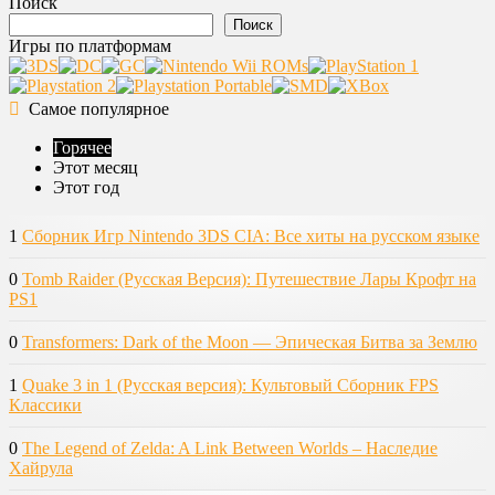
Поиск
Поиск
Игры по платформам
Самое популярное
Горячее
Этот месяц
Этот год
1
Сборник Игр Nintendo 3DS CIA: Все хиты на русском языке
0
Tomb Raider (Русская Версия): Путешествие Лары Крофт на
PS1
0
Transformers: Dark of the Moon — Эпическая Битва за Землю
1
Quake 3 in 1 (Русская версия): Культовый Сборник FPS
Классики
0
The Legend of Zelda: A Link Between Worlds – Наследие
Хайрула