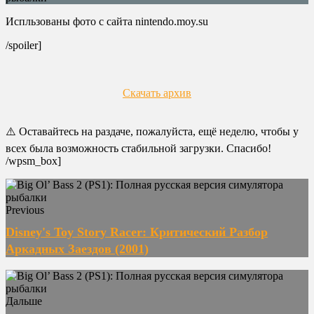
Испльзованы фото с сайта nintendo.moy.su
/spoiler]
Скачать архив
⚠️ Оставайтесь на раздаче, пожалуйста, ещё неделю, чтобы у
всех была возможность стабильной загрузки. Спасибо!
/wpsm_box]
Previous
Disney's Toy Story Racer: Критический Разбор
Аркадных Заездов (2001)
Дальше