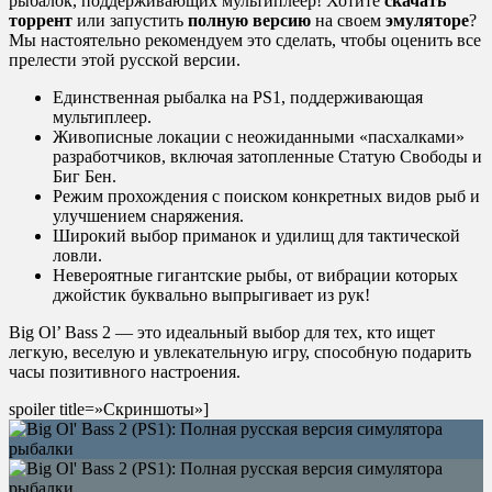
рыбалок, поддерживающих мультиплеер! Хотите
скачать
торрент
или запустить
полную версию
на своем
эмуляторе
?
Мы настоятельно рекомендуем это сделать, чтобы оценить все
прелести этой русской версии.
Единственная рыбалка на PS1, поддерживающая
мультиплеер.
Живописные локации с неожиданными «пасхалками»
разработчиков, включая затопленные Статую Свободы и
Биг Бен.
Режим прохождения с поиском конкретных видов рыб и
улучшением снаряжения.
Широкий выбор приманок и удилищ для тактической
ловли.
Невероятные гигантские рыбы, от вибрации которых
джойстик буквально выпрыгивает из рук!
Big Ol’ Bass 2 — это идеальный выбор для тех, кто ищет
легкую, веселую и увлекательную игру, способную подарить
часы позитивного настроения.
spoiler title=»Скриншоты»]