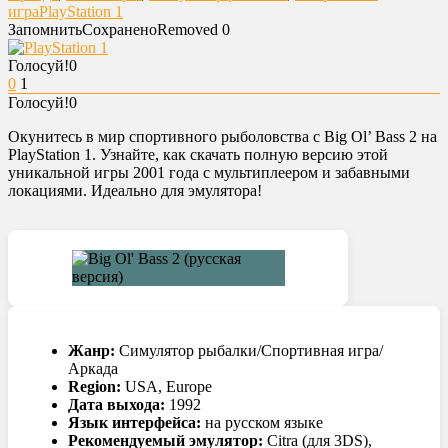
игра
PlayStation 1
Запомнить
Сохранено
Removed
0
Голосуй!
0
0
1
Голосуй!
0
Окунитесь в мир спортивного рыболовства с Big Ol’ Bass 2 на
PlayStation 1. Узнайте, как скачать полную версию этой
уникальной игры 2001 года с мультиплеером и забавными
локациями. Идеально для эмулятора!
Жанр:
Симулятор рыбалки/Спортивная игра/
Аркада
Region:
USA, Europe
Дата выхода:
1992
Язык интерфейса:
на русском языке
Рекомендуемый эмулятор:
Citra (для 3DS),