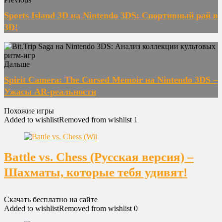
Sports Island 3D на Nintendo 3DS: Спортивный рай в
3D!
Дальше
Spirit Camera: The Cursed Memoir на Nintendo 3DS –
Ужасы AR-реальности
Похожие игры
Added to wishlist
Removed from wishlist
1
Battle vs. Chess (Русская версия) –
Шахматы, которые тебя удивят!
Скачать бесплатно на сайте
Added to wishlist
Removed from wishlist
0