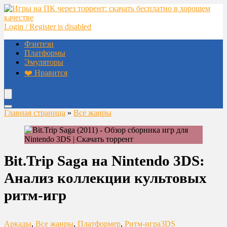
Login / Register is disabled
Фэнтези
Платформы
Эмуляторы
❤️ Нравится
Главная страница
»
Все жанры
Bit.Trip Saga на Nintendo 3DS:
Анализ коллекции культовых
ритм-игр
Аркады
,
Все жанры
,
Платформер
,
Ритм-игра
3DS