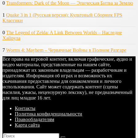
0
Transformers: Dark of the Moon — Эпическая Битва за Землю
1
Quake 3 in 1 (Русская версия): Культовый Сборник FPS
Классики
0
The Legend of Zelda: A Link Between Worlds – Наследие
Хайрула
7
Worms 4: Mayhem – Червячные Войны в Полном Разгаре
Все права на игровой контент, включая графические, аудио и
видео материалы, представленные на нашем сайте,
принадлежат их законным владельцам — разработчикам и
издателям. Информация об играх и возможность их
скачивания предоставлены для ознакомления и личного
использования. Сайт может содержать контент (сцены
насилия, ужасы, нецензурную лексику), не предназначенный
для лиц младше 16 лет.
Контакты
Политика конфиденциальности
Правообладателям
Карта сайта