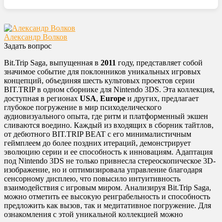
Александр Волков
Задать вопрос
Bit.Trip Saga, выпущенная в
2011
году, представляет собой
значимое событие для поклонников уникальных игровых
концепций, объединяя шесть культовых проектов серии
BIT.TRIP в одном сборнике для Nintendo 3DS. Эта коллекция,
доступная в регионах
USA
,
Europe
и других, предлагает
глубокое погружение в мир психоделического
аудиовизуального опыта, где ритм и платформенный экшен
сливаются воедино. Каждый из входящих в сборник тайтлов,
от дебютного BIT.TRIP BEAT с его минималистичным
геймплеем до более поздних итераций, демонстрирует
эволюцию серии и ее способность к инновациям. Адаптация
под Nintendo 3DS не только привнесла стереоскопическое 3D-
изображение, но и оптимизировала управление благодаря
сенсорному дисплею, что повысило интуитивность
взаимодействия с игровым миром. Анализируя Bit.Trip Saga,
можно отметить ее высокую реиграбельность и способность
предложить как вызов, так и медитативное погружение. Для
ознакомления с этой уникальной коллекцией можно