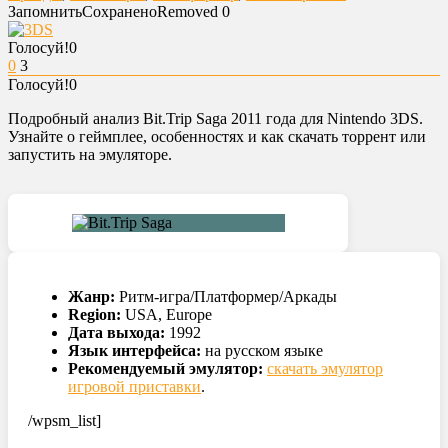
Запомнить
Сохранено
Removed
0
Голосуй!
0
0
3
Голосуй!
0
Подробный анализ Bit.Trip Saga 2011 года для Nintendo 3DS.
Узнайте о геймплее, особенностях и как скачать торрент или
запустить на эмуляторе.
Жанр:
Ритм-игра/Платформер/Аркады
Region:
USA, Europe
Дата выхода:
1992
Язык интерфейса:
на русском языке
Рекомендуемый эмулятор:
скачать эмулятор
игровой приставки
.
/wpsm_list]