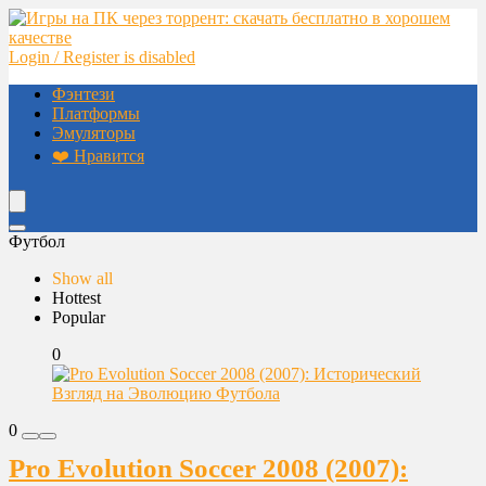
Login / Register is disabled
Фэнтези
Платформы
Эмуляторы
❤️ Нравится
Футбол
Show all
Hottest
Popular
0
0
Pro Evolution Soccer 2008 (2007):