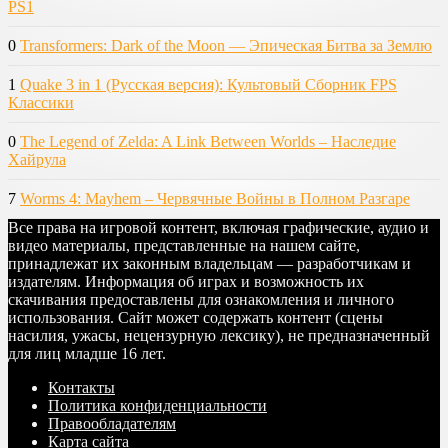
PS1
0
Transformers: Dark of the Moon — Эпическая Битва за Землю
1
Quake 3 in 1 (Русская версия): Культовый Сборник FPS
Классики
0
The Legend of Zelda: A Link Between Worlds – Наследие
Хайрула
7
Worms 4: Mayhem – Червячные Войны в Полном Разгаре
Все права на игровой контент, включая графические, аудио и
видео материалы, представленные на нашем сайте,
принадлежат их законным владельцам — разработчикам и
издателям. Информация об играх и возможность их
скачивания предоставлены для ознакомления и личного
использования. Сайт может содержать контент (сцены
насилия, ужасы, нецензурную лексику), не предназначенный
для лиц младше 16 лет.
Контакты
Политика конфиденциальности
Правообладателям
Карта сайта