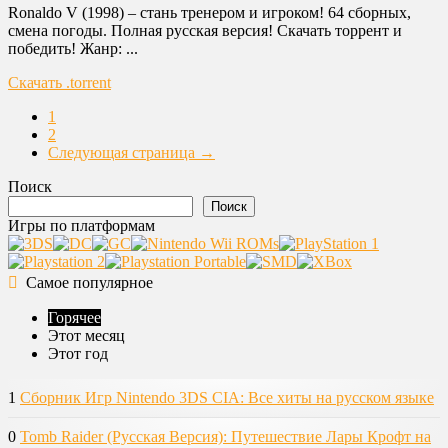
Ronaldo V (1998) – стань тренером и игроком! 64 сборных,
смена погоды. Полная русская версия! Скачать торрент и
победить! Жанр: ...
Скачать .torrent
1
2
Следующая страница →
Поиск
Поиск
Игры по платформам
Самое популярное
Горячее
Этот месяц
Этот год
1
Сборник Игр Nintendo 3DS CIA: Все хиты на русском языке
0
Tomb Raider (Русская Версия): Путешествие Лары Крофт на