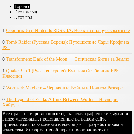
Горячее
Этот месяц
Этот год
1
Сборник Игр Nintendo 3DS CIA: Все хиты на русском языке
0
Tomb Raider (Русская Версия): Путешествие Лары Крофт на
PS1
0
Transformers: Dark of the Moon — Эпическая Битва за Землю
1
Quake 3 in 1 (Русская версия): Культовый Сборник FPS
Классики
7
Worms 4: Mayhem – Червячные Войны в Полном Разгаре
0
The Legend of Zelda: A Link Between Worlds – Наследие
Хайрула
Все права на игровой контент, включая графические, аудио и
видео материалы, представленные на нашем сайте,
принадлежат их законным владельцам — разработчикам и
издателям. Информация об играх и возможность их