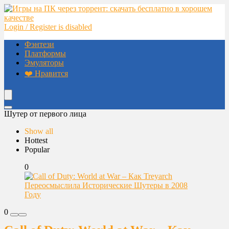
Login / Register is disabled
Фэнтези
Платформы
Эмуляторы
❤️ Нравится
Шутер от первого лица
Show all
Hottest
Popular
0
0