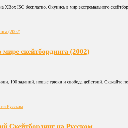
а XBox ISO бесплатно. Окунись в мир экстремального скейтборд
в мире скейтбординга (2002)
овни, 190 заданий, новые трюки и свобода действий. Скачайте по
ший Скейтбординг на Русском