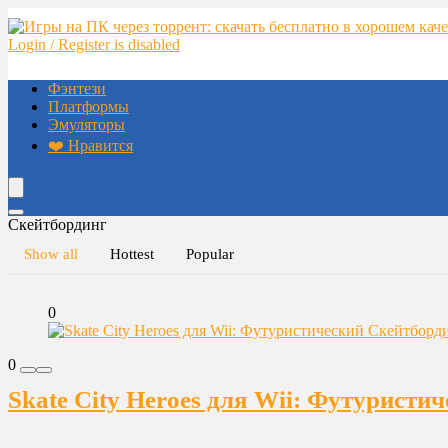
Login / Register is disabled
Фэнтези
Платформы
Эмуляторы
❤️ Нравится
Скейтбординг
Show all
Hottest
Popular
0
0
Skate City Heroes для Wii: Футуристи