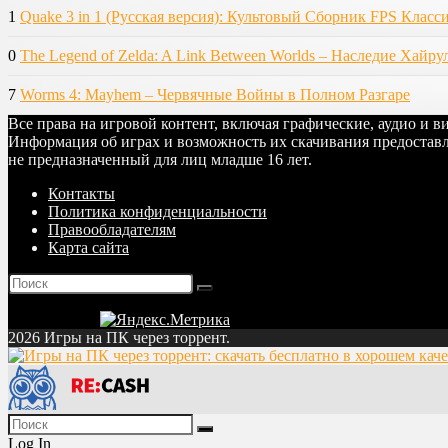
1
Quake 3 in 1 (Русская версия): Культовый Сборник FPS Класс
0
The Legend of Zelda: A Link Between Worlds – Наследие Хайру
7
Worms 4: Mayhem – Червячные Войны в Полном Разгаре
Все права на игровой контент, включая графические, аудио и 
Информация об играх и возможность их скачивания предоставл
не предназначенный для лиц младше 16 лет.
Контакты
Политика конфиденциальности
Правообладателям
Карта сайта
2026 Игры на ПК через торрент.
Log In