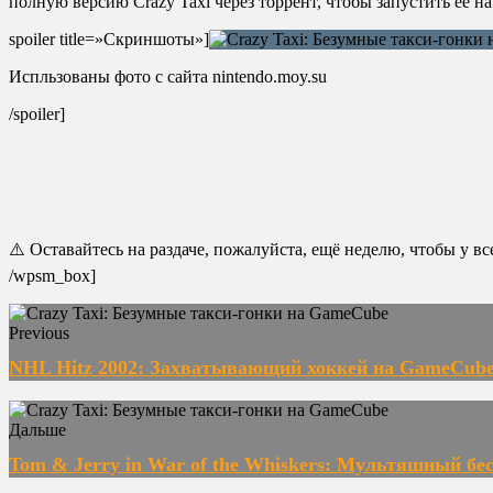
полную версию Crazy Taxi через торрент, чтобы запустить ее н
spoiler title=»Скриншоты»]
Испльзованы фото с сайта nintendo.moy.su
/spoiler]
⚠️ Оставайтесь на раздаче, пожалуйста, ещё неделю, чтобы у в
/wpsm_box]
Previous
NHL Hitz 2002: Захватывающий хоккей на GameCub
Дальше
Tom & Jerry in War of the Whiskers: Мультяшный б