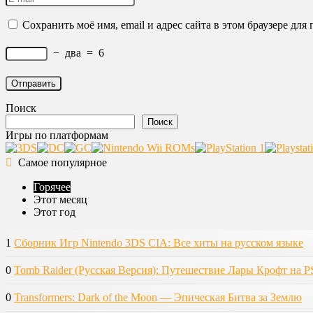
Сохранить моё имя, email и адрес сайта в этом браузере д
−
два
=
6
Поиск
Поиск
Игры по платформам
Самое популярное
Горячее
Этот месяц
Этот год
1
Сборник Игр Nintendo 3DS CIA: Все хиты на русском языке
0
Tomb Raider (Русская Версия): Путешествие Лары Крофт на P
0
Transformers: Dark of the Moon — Эпическая Битва за Землю