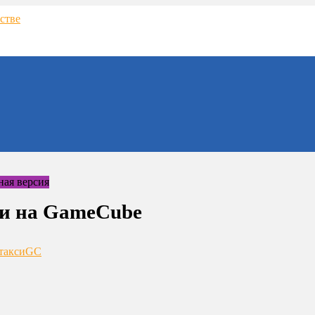
ки на GameCube
такси
GC