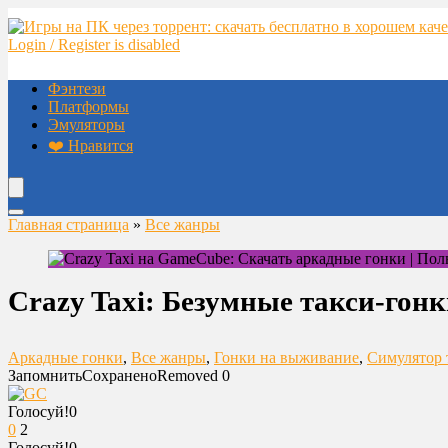
Login / Register is disabled
Фэнтези
Платформы
Эмуляторы
❤️ Нравится
Главная страница
»
Все жанры
Crazy Taxi: Безумные такси-гон
Аркадные гонки
,
Все жанры
,
Гонки на выживание
,
Симулятор 
Запомнить
Сохранено
Removed
0
Голосуй!
0
0
2
Голосуй!
0