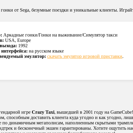
е гонки от Sega, безумные поездки и уникальные клиенты. Играй
:
Аркадные гонки/Гонки на выживание/Симулятор такси
n:
USA, Europe
 выхода:
1992
 интерфейса:
на русском языке
мендуемый эмулятор:
скачать эмулятор игровой приставки
.
егендарной игре
Crazy Taxi
, вышедшей в 2001 году на GameCube!
ом, способным доставить клиента куда угодно и как угодно, ли
ние по динамичным мегаполисам, наполненным скрытыми трамп
ндтрек и бесконечный экшен гарантированы. Хотите ощутить на