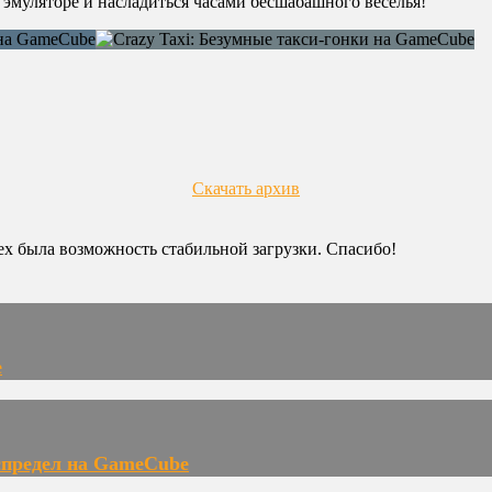
а эмуляторе и насладиться часами бесшабашного веселья!
Скачать архив
сех была возможность стабильной загрузки. Спасибо!
e
еспредел на GameCube