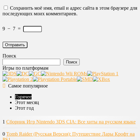
Сохранить моё имя, email и адрес сайта в этом браузере для
последующих моих комментариев.
9
−
7
=
Поиск
Поиск
Игры по платформам
Самое популярное
Горячее
Этот месяц
Этот год
1
Сборник Игр Nintendo 3DS CIA: Все хиты на русском языке
0
Tomb Raider (Русская Версия): Путешествие Лары Крофт на
PS1