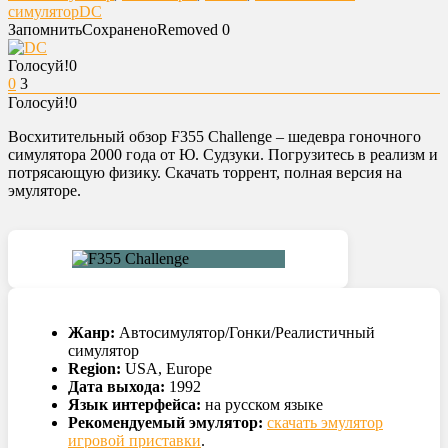
симулятор
DC
Запомнить
Сохранено
Removed
0
Голосуй!
0
0
3
Голосуй!
0
Восхитительный обзор F355 Challenge – шедевра гоночного
симулятора 2000 года от Ю. Судзуки. Погрузитесь в реализм и
потрясающую физику. Скачать торрент, полная версия на
эмуляторе.
Жанр:
Автосимулятор/Гонки/Реалистичный
симулятор
Region:
USA, Europe
Дата выхода:
1992
Язык интерфейса:
на русском языке
Рекомендуемый эмулятор:
скачать эмулятор
игровой приставки
.