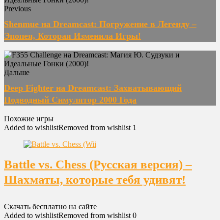
Previous
Shenmue на Dreamcast: Погружение в Легенду –
Эпопея, Которая Изменила Игры!
Дальше
Deep Fighter на Dreamcast: Захватывающий
Подводный Симулятор 2000 Года
Похожие игры
Added to wishlist
Removed from wishlist
1
Battle vs. Chess (Русская версия) –
Шахматы, которые тебя удивят!
Скачать бесплатно на сайте
Added to wishlist
Removed from wishlist
0