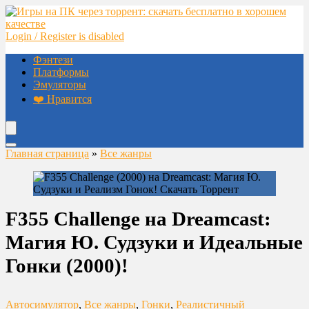
Login / Register is disabled
Фэнтези
Платформы
Эмуляторы
❤️ Нравится
Главная страница
»
Все жанры
F355 Challenge на Dreamcast:
Магия Ю. Судзуки и Идеальные
Гонки (2000)!
Автосимулятор
,
Все жанры
,
Гонки
,
Реалистичный