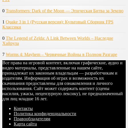
0
Transformers: Dark of the Moon — Эпическая Битва за Землю
1
Quake 3 in 1 (Русская версия): Культовый Сборник FPS
Классики
0
The Legend of Zelda: A Link Between Worlds – Наследие
Хайрула
7
Worms 4: Mayhem – Червячные Войны в Полном Разгаре
Все права на игровой контент, включая графические, аудио и
видео материалы, представленные на нашем сайте,
принадлежат их законным владельцам — разработчикам и
издателям. Информация об играх и возможность их
скачивания предоставлены для ознакомления и личного
использования. Сайт может содержать контент (сцены
насилия, ужасы, нецензурную лексику), не предназначенный
для лиц младше 16 лет.
Контакты
Политика конфиденциальности
Правообладателям
Карта сайта