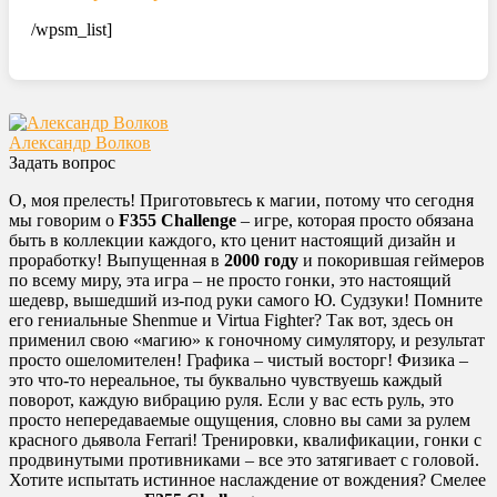
/wpsm_list]
Александр Волков
Задать вопрос
О, моя прелесть! Приготовьтесь к магии, потому что сегодня
мы говорим о
F355 Challenge
– игре, которая просто обязана
быть в коллекции каждого, кто ценит настоящий дизайн и
проработку! Выпущенная в
2000 году
и покорившая геймеров
по всему миру, эта игра – не просто гонки, это настоящий
шедевр, вышедший из-под руки самого Ю. Судзуки! Помните
его гениальные Shenmue и Virtua Fighter? Так вот, здесь он
применил свою «магию» к гоночному симулятору, и результат
просто ошеломителен! Графика – чистый восторг! Физика –
это что-то нереальное, ты буквально чувствуешь каждый
поворот, каждую вибрацию руля. Если у вас есть руль, это
просто непередаваемые ощущения, словно вы сами за рулем
красного дьявола Ferrari! Тренировки, квалификации, гонки с
продвинутыми противниками – все это затягивает с головой.
Хотите испытать истинное наслаждение от вождения? Смелее