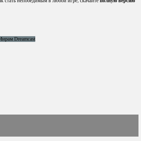
ак стать непобедимым в любой игре, скачайте
полную версию