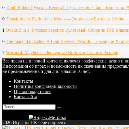
0
Tomb Raider (Русская Версия): Путешествие Лары Крофт на P
0
Transformers: Dark of the Moon — Эпическая Битва за Землю
1
Quake 3 in 1 (Русская версия): Культовый Сборник FPS Класс
0
The Legend of Zelda: A Link Between Worlds – Наследие Хайру
7
Worms 4: Mayhem – Червячные Войны в Полном Разгаре
Все права на игровой контент, включая графические, аудио и 
Информация об играх и возможность их скачивания предоставл
не предназначенный для лиц младше 16 лет.
Контакты
Политика конфиденциальности
Правообладателям
Карта сайта
2026 Игры на ПК через торрент.