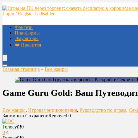
Login / Register is disabled
Фэнтези
Платформы
Эмуляторы
❤️ Нравится
Главная страница
»
Все жанры
Game Guru Gold: Ваш Путеводит
Все жанры
,
Игровая энциклопедия
,
Руководство по играм
,
Сек
Запомнить
Сохранено
Removed
0
Голосуй!
0
0
4
Голосуй!
0