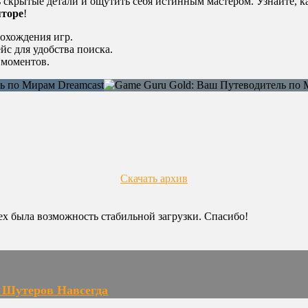
 скрытые детали и ощутить себя истинным мастером. Узнайте, к
яторе
!
рохождения игр.
с для удобства поиска.
 моментов.
Скачать архив
сех была возможность стабильной загрузки. Спасибо!
ы Шутеров Навсегда