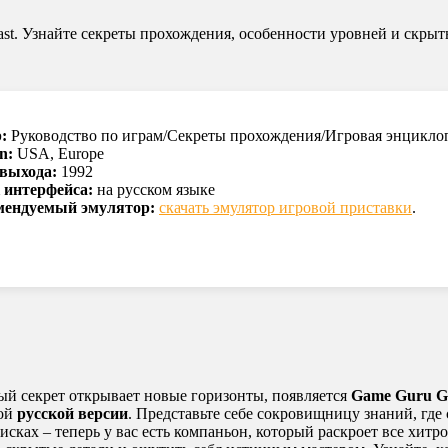
st. Узнайте секреты прохождения, особенности уровней и скрыты
:
Руководство по играм/Секреты прохождения/Игровая энцикло
n:
USA, Europe
 выхода:
1992
 интерфейса:
на русском языке
мендуемый эмулятор:
скачать эмулятор игровой приставки
.
ждый секрет открывает новые горизонты, появляется
Game Guru G
ой
русской версии
. Представьте себе сокровищницу знаний, где
исках – теперь у вас есть компаньон, который раскроет все хит