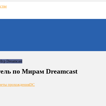
ель по Мирам Dreamcast
реты прохождения
DC