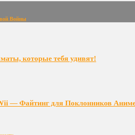
овой Войны
ахматы, которые тебя удивят!
на Wii — Файтинг для Поклонников Аним