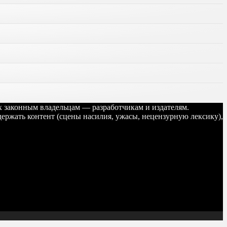
их законным владельцам — разработчикам и издателям.
ержать контент (сцены насилия, ужасы, нецензурную лексику),