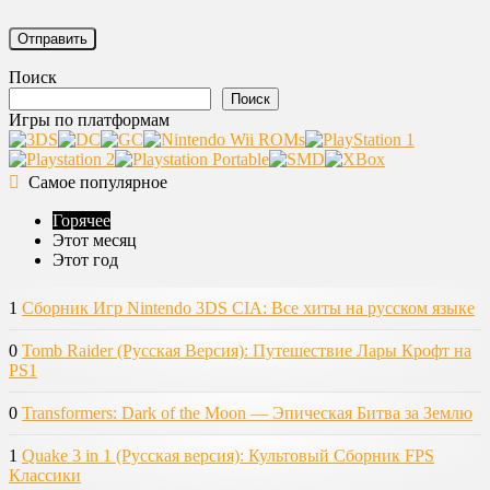
Поиск
Поиск
Игры по платформам
Самое популярное
Горячее
Этот месяц
Этот год
1
Сборник Игр Nintendo 3DS CIA: Все хиты на русском языке
0
Tomb Raider (Русская Версия): Путешествие Лары Крофт на
PS1
0
Transformers: Dark of the Moon — Эпическая Битва за Землю
1
Quake 3 in 1 (Русская версия): Культовый Сборник FPS
Классики