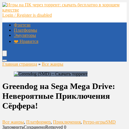
Login / Register is disabled
Фэнтези
Платформы
Эмуляторы
❤️ Нравится
Главная страница
»
Все жанры
Greendog на Sega Mega Drive:
Невероятные Приключения
Сёрфера!
Все жанры
,
Платформер
,
Приключения
,
Ретро-игры
SMD
Запомнить
Сохранено
Removed
0