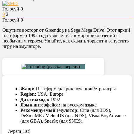
Голосуй!
0
0
2
Голосуй!
0
Ощутите восторг от Greendog на Sega Mega Drive! Этот яркий
платформер 1992 года увлечет вас в мир приключений с
необычным героем. Узнайте, как скачать торрент и запустить
игру на эмуляторе.
Жанр:
Платформер/Приключения/Ретро-игры
Region:
USA, Europe
Дата выхода:
1992
Язык интерфейса:
на русском языке
Рекомендуемый эмулятор:
Citra (для 3DS),
DeSmuME / MelonDS (для NDS), VisualBoyAdvance
(для GBA), Snes9x (для SNES).
/wpsm_list]