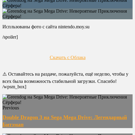
Испльзованы фото с сайта nintendo.moy.su
/spoiler]
Скачать с Облака
⚠️ Оставайтесь на раздаче, пожалуйста, ещё неделю, чтобы у
всех была возможность стабильной загрузки. Спасибо!
/wpsm_box]
Previous
Double Dragon 3 на Sega Mega Drive: Легендарный
Битэмап