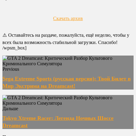
Скачать архив
⚠️ Оставайтесь на раздаче, пожалуйста, ещё неделю, чтобы у
всех была возможность стабильной загрузки. Спасибо!
/wpsm_box]
Previous
Sega Extreme Sports (русская версия): Твой Билет в
Мир Экстрима на Dreamcast!
Дальше
Tokyo Xtreme Racer: Легенда Ночных Шоссе
Dreamcast