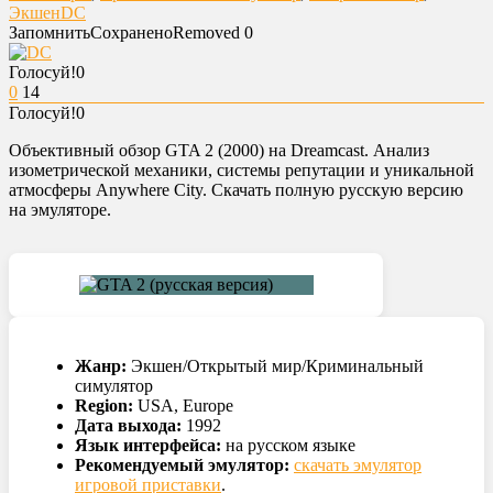
Экшен
DC
Запомнить
Сохранено
Removed
0
Голосуй!
0
0
14
Голосуй!
0
Объективный обзор GTA 2 (2000) на Dreamcast. Анализ
изометрической механики, системы репутации и уникальной
атмосферы Anywhere City. Скачать полную русскую версию
на эмуляторе.
Жанр:
Экшен/Открытый мир/Криминальный
симулятор
Region:
USA, Europe
Дата выхода:
1992
Язык интерфейса:
на русском языке
Рекомендуемый эмулятор:
скачать эмулятор
игровой приставки
.