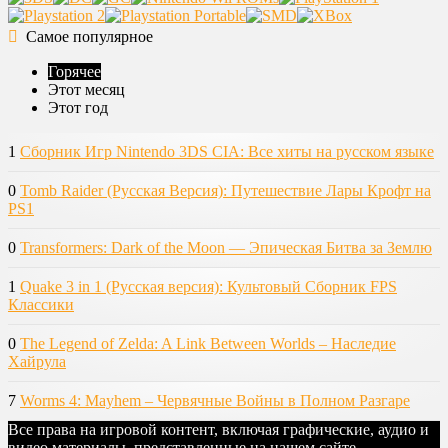
Самое популярное
Горячее
Этот месяц
Этот год
1
Сборник Игр Nintendo 3DS CIA: Все хиты на русском языке
0
Tomb Raider (Русская Версия): Путешествие Лары Крофт на
PS1
0
Transformers: Dark of the Moon — Эпическая Битва за Землю
1
Quake 3 in 1 (Русская версия): Культовый Сборник FPS
Классики
0
The Legend of Zelda: A Link Between Worlds – Наследие
Хайрула
7
Worms 4: Mayhem – Червячные Войны в Полном Разгаре
Все права на игровой контент, включая графические, аудио и
видео материалы, представленные на нашем сайте,