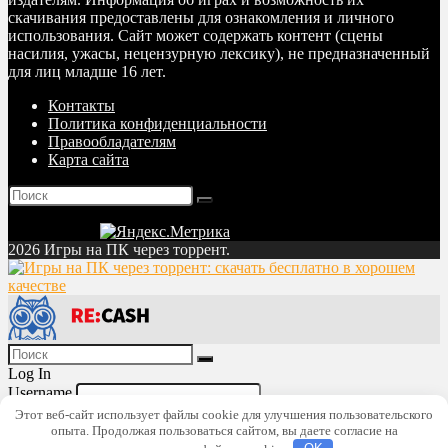
скачивания предоставлены для ознакомления и личного
использования. Сайт может содержать контент (сцены
насилия, ужасы, нецензурную лексику), не предназначенный
для лиц младше 16 лет.
Контакты
Политика конфиденциальности
Правообладателям
Карта сайта
2026 Игры на ПК через торрент.
Log In
Username
Password
Lost Password?
Этот веб-сайт использует файлы cookie для улучшения пользовательского
опыта. Продолжая пользоваться сайтом, вы даете согласие на
Remember me