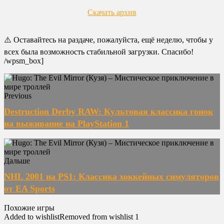
Скачать архив
⚠️ Оставайтесь на раздаче, пожалуйста, ещё неделю, чтобы у
всех была возможность стабильной загрузки. Спасибо!
/wpsm_box]
Previous
Destruction Derby RAW: Культовая классика гонок
на выживание на PlayStation 1
Дальше
NHL 2001 на PS1: Классика хоккейных симуляторов
от EA Sports
Похожие игры
Added to wishlist
Removed from wishlist
1