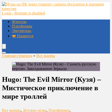
Login / Register is disabled
Фэнтези
Платформы
Эмуляторы
❤️ Нравится
Главная страница
»
Все жанры
Hugo: The Evil Mirror (Кузя) –
Мистическое приключение в
мире троллей
Все жанры
,
Детские игры
,
Платформер
,