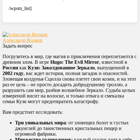
/wpsm_list]
Александр Волков
Задать вопрос
Погрузитесь в мир, где магия и приключения переплетаются с
древним злом. В игре
Hugo: The Evil Mirror
, известной в
России
как
Кузя: Заколдованное Зеркало
, выпущенной в
2002 году
, вас ждет история, полная загадок и опасностей.
Зловещая колдунья Сцилла снова плетет свои козни, и на этот
раз ее цель – не просто досадить добродушному троллю, а
разрушить сам мир, разбив волшебное Зеркало. Судьба целых
измерений висит на волоске, и только отвага и смекалка
семьи Кузи могут предотвратить катастрофу.
Вам предстоит исследовать:
Три уникальных мира
: от зловещих болот и густых
джунглей до таинственных кристальных пещер и
огромной фабрики.
Множество головоломок
: каждый уголок таит в себе