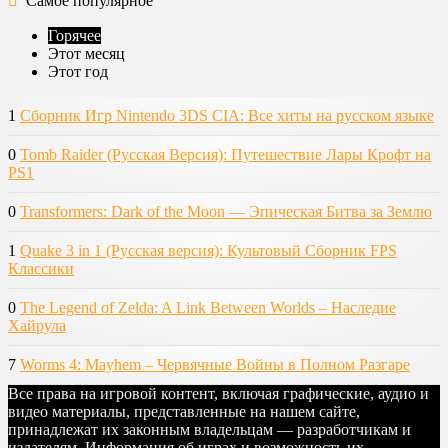
Самое популярное
Горячее
Этот месяц
Этот год
1
Сборник Игр Nintendo 3DS CIA: Все хиты на русском языке
0
Tomb Raider (Русская Версия): Путешествие Лары Крофт на
PS1
0
Transformers: Dark of the Moon — Эпическая Битва за Землю
1
Quake 3 in 1 (Русская версия): Культовый Сборник FPS
Классики
0
The Legend of Zelda: A Link Between Worlds – Наследие
Хайрула
7
Worms 4: Mayhem – Червячные Войны в Полном Разгаре
Все права на игровой контент, включая графические, аудио и
видео материалы, представленные на нашем сайте,
принадлежат их законным владельцам — разработчикам и
издателям. Информация об играх и возможность их