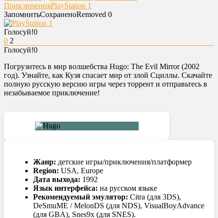
Приключения
PlayStation 1
Запомнить
Сохранено
Removed
0
Голосуй!
0
0
2
Голосуй!
0
Погрузитесь в мир волшебства Hugo: The Evil Mirror (2002
год). Узнайте, как Кузя спасает мир от злой Сциллы. Скачайте
полную русскую версию игры через торрент и отправьтесь в
незабываемое приключение!
Жанр:
детские игры/приключения/платформер
Region:
USA, Europe
Дата выхода:
1992
Язык интерфейса:
на русском языке
Рекомендуемый эмулятор:
Citra (для 3DS),
DeSmuME / MelonDS (для NDS), VisualBoyAdvance
(для GBA), Snes9x (для SNES).