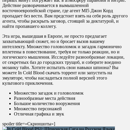
первых минут погружает вас в атмосферу паранойи и интриг.
Действие разворачивается в вымышленной
восточноевропейской стране, где агент MI5 Джон Корд
пропадает без вести. Вам предстоит взять на себя роль другого
агента, чтобы раскрыть заговор, стоящий за диктатурой, и
найти пропавшего коллегу.
Эта игра, вышедшая в Европе, не просто предлагает
захватывающий сюжет, но и бросает вызов вашему
интеллекту. Множество головоломок и загадок гармонично
вплетены в повествование, требуя не только реакции, но и
логического мышления. Исследуйте разнообразные локации,
от секретных баз до городских трущоб, и соберите воедино
мозаику тайн. Хотите испытать свои навыки шпиона? Вы
можете In Cold Blood скачать торрент или запустить на
эмуляторе, чтобы насладиться полной версией этого
культового приключения.
Множество загадок и головоломок
Разнообразные места действия
Большое количество вооружения
Множество персонажей
Отличная графика и звук
spoiler title=»Скриншоты»]