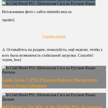
Испльзованы фото с сайта nintendo.moy.su
/spoiler]
Скачать архив
⚠️ Оставайтесь на раздаче, пожалуйста, ещё неделю, чтобы у
всех была возможность стабильной загрузки. Спасибо!
/wpsm_box]
Previous
Game Guru 7 (PS1) Русская Версия: Инструмент
Эпохи Ретро-Гейминга
Дальше
Jeff Wayne's The War of the Worlds PS1: Культовая