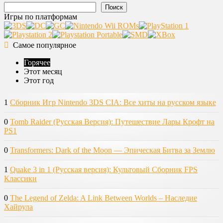
Поиск
Игры по платформам
Самое популярное
Горячее
Этот месяц
Этот год
1
Сборник Игр Nintendo 3DS CIA: Все хиты на русском языке
0
Tomb Raider (Русская Версия): Путешествие Лары Крофт на
PS1
0
Transformers: Dark of the Moon — Эпическая Битва за Землю
1
Quake 3 in 1 (Русская версия): Культовый Сборник FPS
Классики
0
The Legend of Zelda: A Link Between Worlds – Наследие
Хайрула