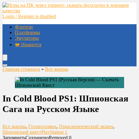
Login / Register is disabled
Фэнтези
Платформы
Эмуляторы
❤️ Нравится
Главная страница
»
Все жанры
In Cold Blood PS1: Шпионская
Сага на Русском Языке
Все жанры
,
Головоломки
,
Приключенческий экшен
,
Шпионский квест
PlayStation 1
Запомнить
Сохранено
Removed
0