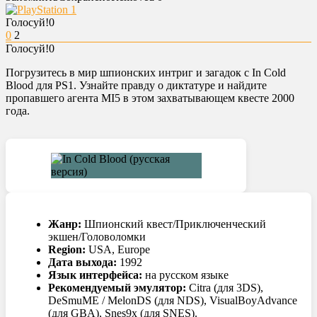
Голосуй!
0
0
2
Голосуй!
0
Погрузитесь в мир шпионских интриг и загадок с In Cold
Blood для PS1. Узнайте правду о диктатуре и найдите
пропавшего агента MI5 в этом захватывающем квесте 2000
года.
Жанр:
Шпионский квест/Приключенческий
экшен/Головоломки
Region:
USA, Europe
Дата выхода:
1992
Язык интерфейса:
на русском языке
Рекомендуемый эмулятор:
Citra (для 3DS),
DeSmuME / MelonDS (для NDS), VisualBoyAdvance
(для GBA), Snes9x (для SNES).