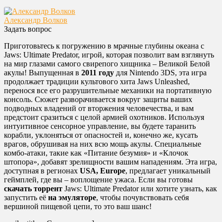
Александр Волков
Задать вопрос
Приготовьтесь к погружению в мрачные глубины океана с
Jaws: Ultimate Predator, игрой, которая позволит вам взглянуть
на мир глазами самого свирепого хищника – Великой Белой
акулы! Выпущенная в
2011 году
для Nintendo 3DS, эта игра
продолжает традиции культового хита Jaws Unleashed,
перенося все его разрушительные механики на портативную
консоль. Сюжет разворачивается вокруг защиты ваших
подводных владений от вторжения человечества, и вам
предстоит сразиться с целой армией охотников. Используя
интуитивное сенсорное управление, вы будете таранить
корабли, уклоняться от опасностей и, конечно же, кусать
врагов, обрушивая на них всю мощь акулы. Специальные
комбо-атаки, такие как «Питание безумия» и «Клочок
штопора», добавят зрелищности вашим нападениям. Эта игра,
доступная в регионах
USA, Europe
, предлагает уникальный
геймплей, где вы – воплощение ужаса. Если вы готовы
скачать торрент
Jaws: Ultimate Predator или хотите узнать, как
запустить её
на эмуляторе
, чтобы почувствовать себя
вершиной пищевой цепи, то это ваш шанс!