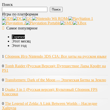
Поиск
Поиск
Игры по платформам
Самое популярное
Горячее
Этот месяц
Этот год
1
Сборник Игр Nintendo 3DS CIA: Все хиты на русском языке
0
Tomb Raider (Русская Версия): Путешествие Лары Крофт на
PS1
0
Transformers: Dark of the Moon — Эпическая Битва за Землю
1
Quake 3 in 1 (Русская версия): Культовый Сборник FPS
Классики
0
The Legend of Zelda: A Link Between Worlds – Наследие
Хайрула