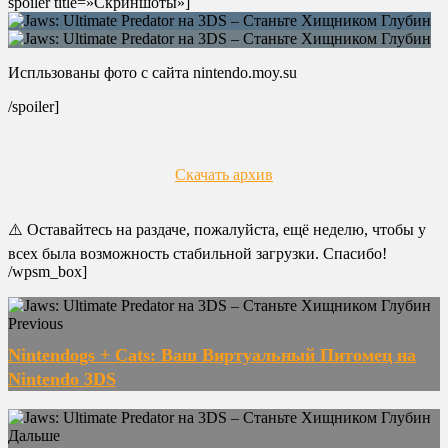
spoiler title=»Скриншоты»]
Испльзованы фото с сайта nintendo.moy.su
/spoiler]
Скачать архив
⚠️ Оставайтесь на раздаче, пожалуйста, ещё неделю, чтобы у
всех была возможность стабильной загрузки. Спасибо!
/wpsm_box]
Previous
Nintendogs + Cats: Ваш Виртуальный Питомец на
Nintendo 3DS
Дальше