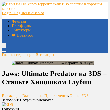
Login / Register is disabled
Фэнтези
Платформы
Эмуляторы
❤️ Нравится
Главная страница
»
Все жанры
Jaws: Ultimate Predator на 3DS –
Станьте Хищником Глубин
Все жанры
,
Выживание
,
Приключения
,
Экшен
3DS
Запомнить
Сохранено
Removed
0
Голосуй!
0