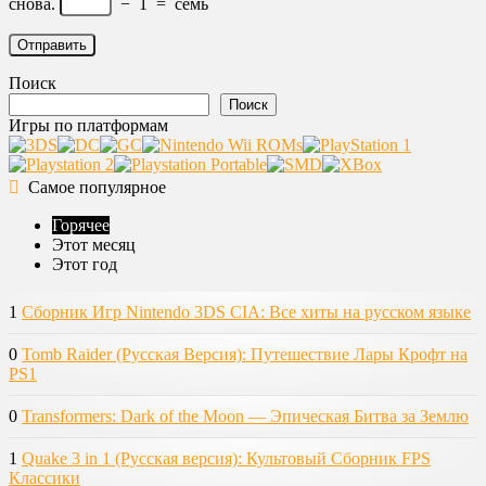
снова.
−
1
=
семь
Поиск
Поиск
Игры по платформам
Самое популярное
Горячее
Этот месяц
Этот год
1
Сборник Игр Nintendo 3DS CIA: Все хиты на русском языке
0
Tomb Raider (Русская Версия): Путешествие Лары Крофт на
PS1
0
Transformers: Dark of the Moon — Эпическая Битва за Землю
1
Quake 3 in 1 (Русская версия): Культовый Сборник FPS
Классики