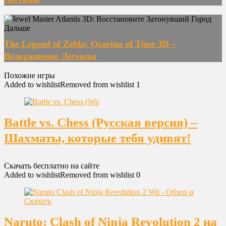
Дальше
The Legend of Zelda: Ocarina of Time 3D –
Возвращение Легенды
Похожие игры
Added to wishlist
Removed from wishlist
1
Battle vs. Chess (Русская версия) –
Шахматы, которые тебя удивят!
Скачать бесплатно на сайте
Added to wishlist
Removed from wishlist
0
Naruto: Clash of Ninja Revolution 2 на