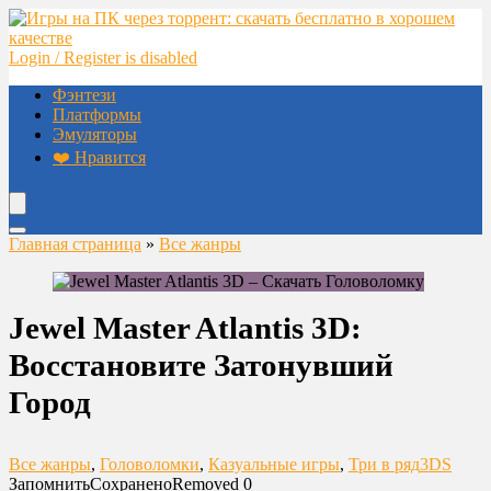
Login / Register is disabled
Фэнтези
Платформы
Эмуляторы
❤️ Нравится
Главная страница
»
Все жанры
Jewel Master Atlantis 3D:
Восстановите Затонувший
Город
Все жанры
,
Головоломки
,
Казуальные игры
,
Три в ряд
3DS
Запомнить
Сохранено
Removed
0