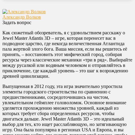
Александр Волков
Задать вопрос
Как сюжетный обозреватель, я с удовольствием расскажу о
Jewel Master Atlantis 3D – игре, которая перенесет вас в
подводное царство, где некогда величественная Атлантида
пала жертвой злого бога. Ваша миссия, если вы решитесь её
принять, – восстановить этот мифический город, собирая
ресурсы через классические механики «три в ряд». Выбирайте
между русалкой или водяным человеком и отправляйтесь в
приключение, где каждый уровень – это шаг к возрождению
древней цивилизации.
Выпущенная в 2012 году, эта игра значительно упростила
элементы городского строительства по сравнению с
предшественниками, сосредоточившись на чистом,
увлекательном геймплее головоломок. Основное внимание
уделяется прохождению множества уровней, каждый из
которых требует сбора определенных ресурсов, чтобы
двигаться дальше. Jewel Master Atlantis 3D – это идеальный
выбор для тех, кто ищет расслабляющую, но затягивающую
игру. Она была популярна в регионах USA и Европа, и вы