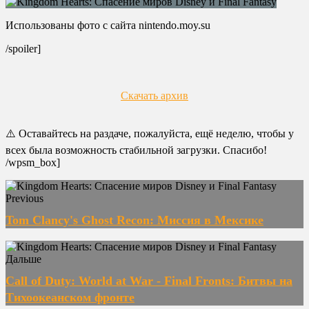
Использованы фото с сайта nintendo.moy.su
/spoiler]
Скачать архив
⚠️ Оставайтесь на раздаче, пожалуйста, ещё неделю, чтобы у
всех была возможность стабильной загрузки. Спасибо!
/wpsm_box]
Previous
Tom Clancy's Ghost Recon: Миссия в Мексике
Дальше
Call of Duty: World at War - Final Fronts: Битвы на
Тихоокеанском фронте