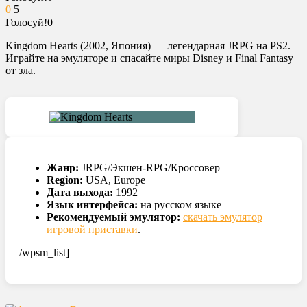
0
5
Голосуй!
0
Kingdom Hearts (2002, Япония) — легендарная JRPG на PS2.
Играйте на эмуляторе и спасайте миры Disney и Final Fantasy
от зла.
Жанр:
JRPG/Экшен-RPG/Кроссовер
Region:
USA, Europe
Дата выхода:
1992
Язык интерфейса:
на русском языке
Рекомендуемый эмулятор:
скачать эмулятор
игровой приставки
.
/wpsm_list]