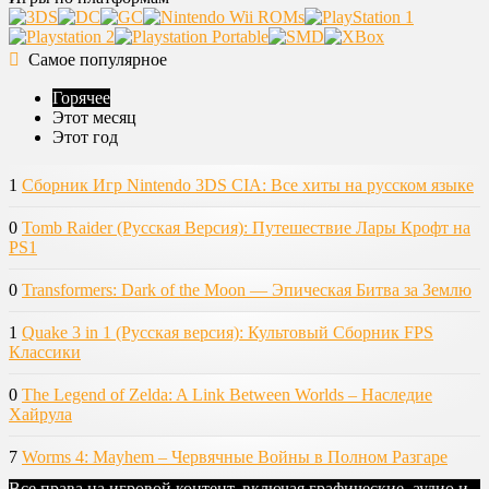
Самое популярное
Горячее
Этот месяц
Этот год
1
Сборник Игр Nintendo 3DS CIA: Все хиты на русском языке
0
Tomb Raider (Русская Версия): Путешествие Лары Крофт на
PS1
0
Transformers: Dark of the Moon — Эпическая Битва за Землю
1
Quake 3 in 1 (Русская версия): Культовый Сборник FPS
Классики
0
The Legend of Zelda: A Link Between Worlds – Наследие
Хайрула
7
Worms 4: Mayhem – Червячные Войны в Полном Разгаре
Все права на игровой контент, включая графические, аудио и