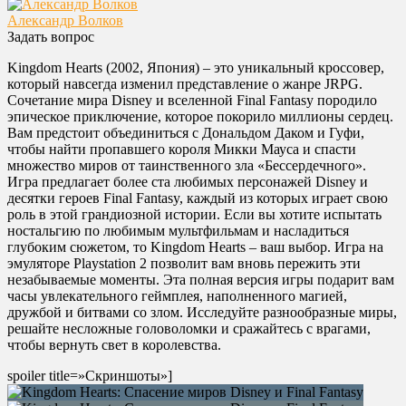
Александр Волков
Задать вопрос
Kingdom Hearts (2002, Япония) – это уникальный кроссовер,
который навсегда изменил представление о жанре JRPG.
Сочетание мира Disney и вселенной Final Fantasy породило
эпическое приключение, которое покорило миллионы сердец.
Вам предстоит объединиться с Дональдом Даком и Гуфи,
чтобы найти пропавшего короля Микки Мауса и спасти
множество миров от таинственного зла «Бессердечного».
Игра предлагает более ста любимых персонажей Disney и
десятки героев Final Fantasy, каждый из которых играет свою
роль в этой грандиозной истории. Если вы хотите испытать
ностальгию по любимым мультфильмам и насладиться
глубоким сюжетом, то Kingdom Hearts – ваш выбор. Игра на
эмуляторе Playstation 2 позволит вам вновь пережить эти
незабываемые моменты. Эта полная версия игры подарит вам
часы увлекательного геймплея, наполненного магией,
дружбой и битвами со злом. Исследуйте разнообразные миры,
решайте несложные головоломки и сражайтесь с врагами,
чтобы вернуть свет в королевства.
spoiler title=»Скриншоты»]