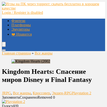
Login / Register is disabled
Фэнтези
Платформы
Эмуляторы
❤️ Нравится
Главная страница
»
Все жанры
Kingdom Hearts: Спасение
миров Disney и Final Fantasy
JRPG
,
Все жанры
,
Кроссовер
,
Экшен-RPG
Playstation 2
Запомнить
Сохранено
Removed
0
Голосуй!
0