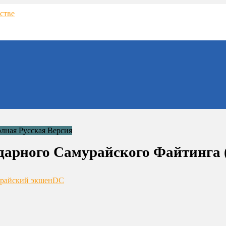
ндарного Самурайского Файтинга 
райский экшен
DC