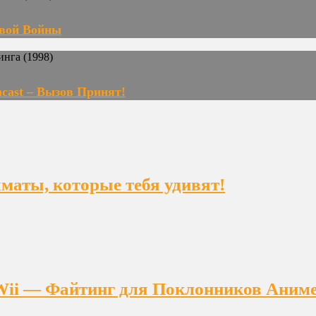
овой Войны
cast – Вызов Принят!
ахматы, которые тебя удивят!
на Wii — Файтинг для Поклонников Аним