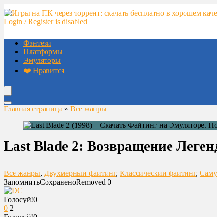
Login / Register is disabled
Фэнтези
Платформы
Эмуляторы
❤️ Нравится
Главная страница
»
Все жанры
Last Blade 2: Возвращение Леге
Все жанры
,
Двухмерный файтинг
,
Классический файтинг
,
Саму
Запомнить
Сохранено
Removed
0
Голосуй!
0
0
2
Голосуй!
0