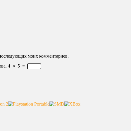
ля последующих моих комментариев.
ва.
4
×
5
=