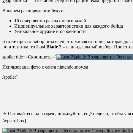
удар клинка — это танец смерти и грации. Вам предстоит выйт
В вашем распоряжении будут:
16 совершенно разных персонажей
Индивидуальные характеристики для каждого бойца
Уникальное оружие и особенности
Это не просто набор пикселей, это живая история, которая до 
но и тактика, то
Last Blade 2
– ваш идеальный выбор. Приготов
spoiler title=»Скриншоты»]
Испльзованы фото с сайта nintendo.moy.su
/spoiler]
⚠️ Оставайтесь на раздаче, пожалуйста, ещё неделю, чтобы у в
/wpsm_box]