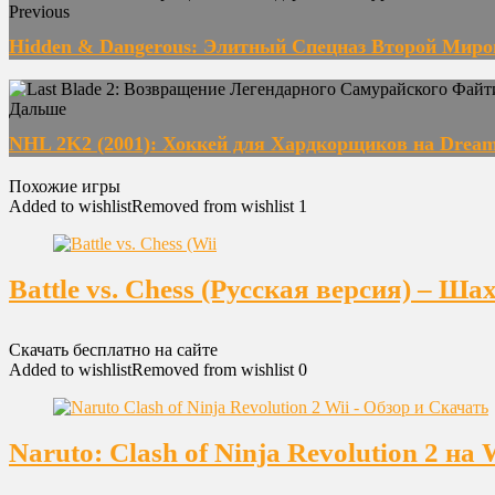
Previous
Hidden & Dangerous: Элитный Спецназ Второй Мир
Дальше
NHL 2K2 (2001): Хоккей для Хардкорщиков на Dream
Похожие игры
Added to wishlist
Removed from wishlist
1
Battle vs. Chess (Русская версия) – Ш
Скачать бесплатно на сайте
Added to wishlist
Removed from wishlist
0
Naruto: Clash of Ninja Revolution 2 