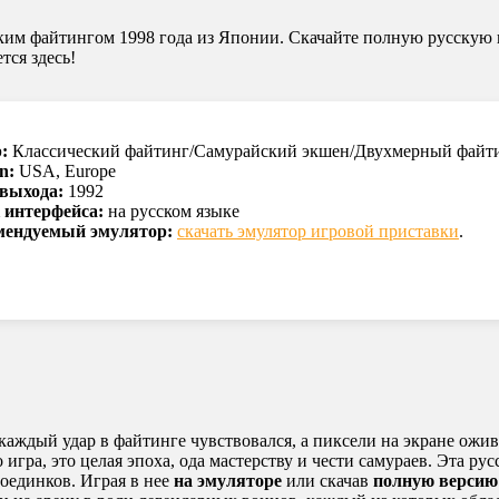
йским файтингом 1998 года из Японии. Скачайте полную русскую
тся здесь!
:
Классический файтинг/Самурайский экшен/Двухмерный файт
n:
USA, Europe
 выхода:
1992
 интерфейса:
на русском языке
мендуемый эмулятор:
скачать эмулятор игровой приставки
.
а каждый удар в файтинге чувствовался, а пиксели на экране о
о игра, это целая эпоха, ода мастерству и чести самураев. Эта р
оединков. Играя в нее
на эмуляторе
или скачав
полную версию