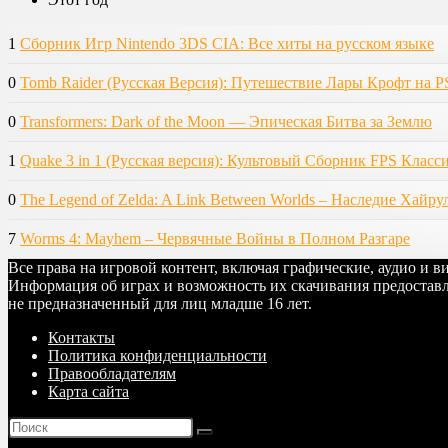
1
Сборник Игр Nintendo 3DS CIA: Все хиты на русском языке
0
Tomb Raider (Русская Версия): Путешествие Лары Крофт на P
0
Transformers: Dark of the Moon — Эпическая Битва за Землю
1
Quake 3 in 1 (Русская версия): Культовый Сборник FPS Класс
0
The Legend of Zelda: A Link Between Worlds – Наследие Хайру
7
Worms 4: Mayhem – Червячные Войны в Полном Разгаре
Все права на игровой контент, включая графические, аудио и 
Информация об играх и возможность их скачивания предоставл
не предназначенный для лиц младше 16 лет.
Контакты
Политика конфиденциальности
Правообладателям
Карта сайта