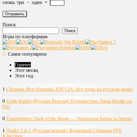
снова.
три
−
один
=
Поиск
Поиск
Игры по платформам
Самое популярное
Горячее
Этот месяц
Этот год
1
Сборник Игр Nintendo 3DS CIA: Все хиты на русском языке
0
Tomb Raider (Русская Версия): Путешествие Лары Крофт на
PS1
0
Transformers: Dark of the Moon — Эпическая Битва за Землю
1
Quake 3 in 1 (Русская версия): Культовый Сборник FPS
Классики