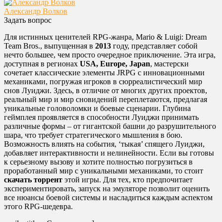
Александр Волков
Задать вопрос
Для истинных ценителей RPG-жанра, Mario & Luigi: Dream
Team Bros., выпущенная в
2013
году, представляет собой
нечто большее, чем просто очередное приключение. Эта игра,
доступная в регионах
USA, Europe, Japan
, мастерски
сочетает классические элементы JRPG с инновационными
механиками, погружая игроков в сюрреалистический мир
снов Луиджи. Здесь, в отличие от многих других проектов,
реальный мир и мир сновидений переплетаются, предлагая
уникальные головоломки и боевые сценарии. Глубина
геймплея проявляется в способности Луиджи принимать
различные формы – от гигантской башни до разрушительного
шара, что требует стратегического мышления в бою.
Возможность влиять на события, ‘тыкая’ спящего Луиджи,
добавляет интерактивности и нелинейности. Если вы готовы
к серьезному вызову и хотите полностью погрузиться в
проработанный мир с уникальными механиками, то стоит
скачать торрент
этой игры. Для тех, кто предпочитает
экспериментировать, запуск на эмуляторе позволит оценить
все нюансы боевой системы и насладиться каждым аспектом
этого RPG-шедевра.