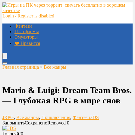
Login / Register is disabled
Фэнтези
Платформы
Эмуляторы
❤️ Нравится
Главная страница
»
Все жанры
Mario & Luigi: Dream Team Bros.
— Глубокая RPG в мире снов
JRPG
,
Все жанры
,
Приключения
,
Фэнтези
3DS
Запомнить
Сохранено
Removed
0
Голосуй!
0