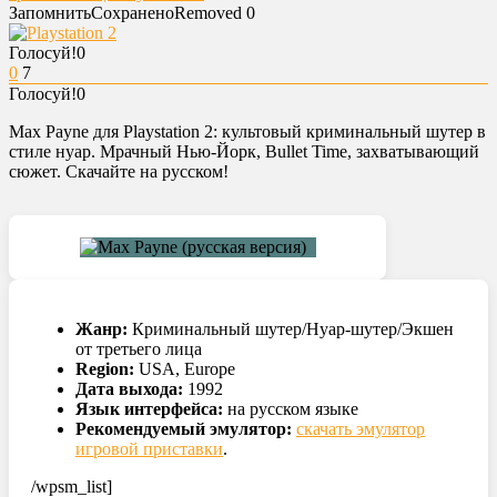
Запомнить
Сохранено
Removed
0
Голосуй!
0
0
7
Голосуй!
0
Max Payne для Playstation 2: культовый криминальный шутер в
стиле нуар. Мрачный Нью-Йорк, Bullet Time, захватывающий
сюжет. Скачайте на русском!
Жанр:
Криминальный шутер/Нуар-шутер/Экшен
от третьего лица
Region:
USA, Europe
Дата выхода:
1992
Язык интерфейса:
на русском языке
Рекомендуемый эмулятор:
скачать эмулятор
игровой приставки
.
/wpsm_list]