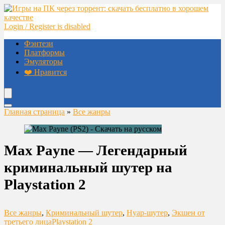
Login / Register is disabled
Фэнтези
Платформы
Эмуляторы
❤️ Нравится
Главная страница
»
Все жанры
Max Payne — Легендарный
криминальный шутер на
Playstation 2
Все жанры
,
Криминальный шутер
,
Нуар-шутер
,
Экшен от
третьего лица
Playstation 2