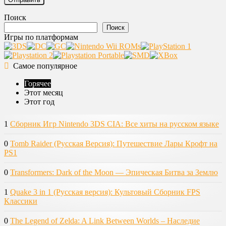
Поиск
Поиск
Игры по платформам
Самое популярное
Горячее
Этот месяц
Этот год
1
Сборник Игр Nintendo 3DS CIA: Все хиты на русском языке
0
Tomb Raider (Русская Версия): Путешествие Лары Крофт на
PS1
0
Transformers: Dark of the Moon — Эпическая Битва за Землю
1
Quake 3 in 1 (Русская версия): Культовый Сборник FPS
Классики
0
The Legend of Zelda: A Link Between Worlds – Наследие