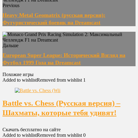
Previous
Heavy Metal Geomatrix (русская версия):
Футуристический боевик на Dreamcast
Дальше
European Super League: Исторический Взгляд на
Футбол 1999 Года на Dreamcast
Похожие игры
Added to wishlist
Removed from wishlist
1
Battle vs. Chess (Русская версия) –
Шахматы, которые тебя удивят!
Скачать бесплатно на сайте
Added to wishlist
Removed from wishlist
0