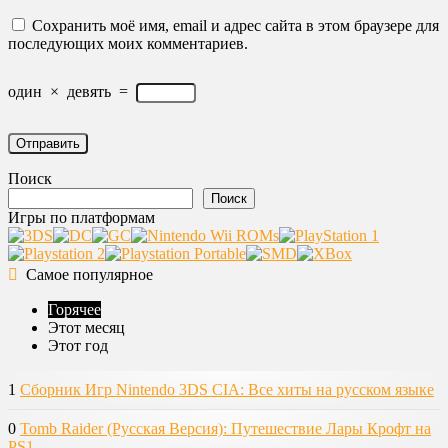
Сохранить моё имя, email и адрес сайта в этом браузере для
последующих моих комментариев.
один
×
девять
=
Поиск
Поиск
Игры по платформам
Самое популярное
Горячее
Этот месяц
Этот год
1
Сборник Игр Nintendo 3DS CIA: Все хиты на русском языке
0
Tomb Raider (Русская Версия): Путешествие Лары Крофт на
PS1