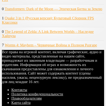
0
Transformers: Dark of the Moon — Эпическая Битва за Землю
1
Quake 3 in 1 (Русская версия): Культовый Сборник FPS
Классики
0
The Legend of Zelda: A Link Between Worlds – Наследие
Хайрула
7
Worms 4: Mayhem – Червячные Войны в Полном Разгаре
Все права на игровой контент, включая графические, аудио и
видео материалы, представленные на нашем сайте,
принадлежат их законным владельцам — разработчикам и
издателям. Информация об играх и возможность их
скачивания предоставлены для ознакомления и личного
использования. Сайт может содержать контент (сцены
насилия, ужасы, нецензурную лексику), не предназначенный
для лиц младше 16 лет.
Контакты
Политика конфиденциальности
Правообладателям
Карта сайта