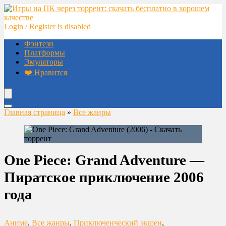
Login / Register is disabled
Фэнтези
Платформы
Эмуляторы
❤️ Нравится
Главная страница
»
Все жанры
One Piece: Grand Adventure —
Пиратское приключение 2006
года
Аниме
,
Все жанры
,
Приключенческий экшен
,