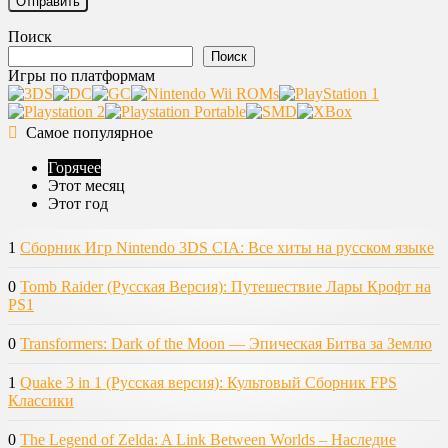
Поиск
Поиск
Игры по платформам
Самое популярное
Горячее
Этот месяц
Этот год
1
Сборник Игр Nintendo 3DS CIA: Все хиты на русском языке
0
Tomb Raider (Русская Версия): Путешествие Лары Крофт на
PS1
0
Transformers: Dark of the Moon — Эпическая Битва за Землю
1
Quake 3 in 1 (Русская версия): Культовый Сборник FPS
Классики
0
The Legend of Zelda: A Link Between Worlds – Наследие