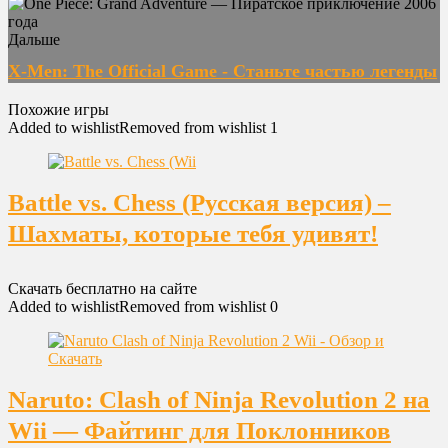
Дальше
X-Men: The Official Game - Станьте частью легенды
Похожие игры
Added to wishlist
Removed from wishlist
1
Battle vs. Chess (Русская версия) –
Шахматы, которые тебя удивят!
Скачать бесплатно на сайте
Added to wishlist
Removed from wishlist
0
Naruto: Clash of Ninja Revolution 2 на
Wii — Файтинг для Поклонников