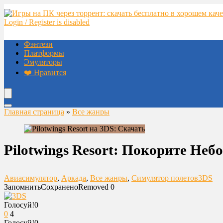
Login / Register is disabled
Фэнтези
Платформы
Эмуляторы
❤️ Нравится
Главная страница
»
Все жанры
Pilotwings Resort: Покорите Неб
Авиасимулятор
,
Аркада
,
Все жанры
,
Симулятор полетов
3DS
Запомнить
Сохранено
Removed
0
Голосуй!
0
0
4
Голосуй!
0