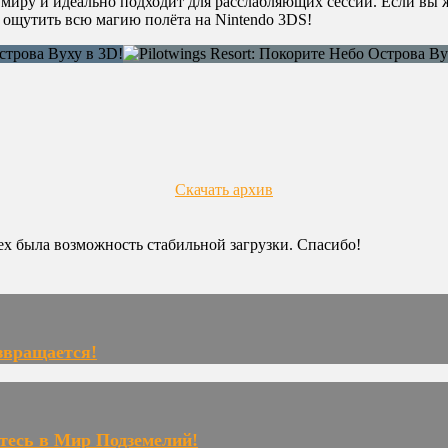
у миру и идеально подходит для расслабляющих сессий. Если вы ж
 ощутить всю магию полёта на Nintendo 3DS!
Скачать архив
сех была возможность стабильной загрузки. Спасибо!
звращается!
итесь в Мир Подземелий!