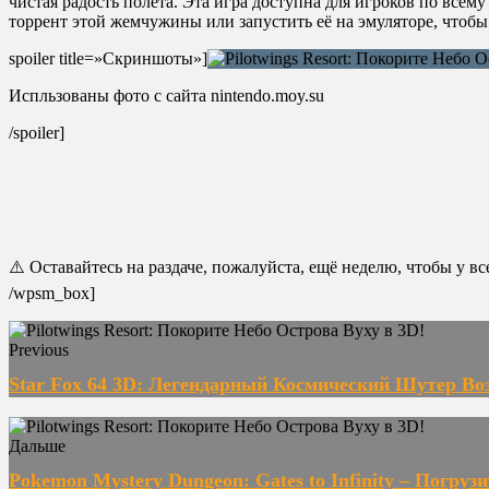
чистая радость полёта. Эта игра доступна для игроков по всем
торрент этой жемчужины или запустить её на эмуляторе, чтобы
spoiler title=»Скриншоты»]
Испльзованы фото с сайта nintendo.moy.su
/spoiler]
⚠️ Оставайтесь на раздаче, пожалуйста, ещё неделю, чтобы у в
/wpsm_box]
Previous
Star Fox 64 3D: Легендарный Космический Шутер Во
Дальше
Pokemon Mystery Dungeon: Gates to Infinity – Погруз