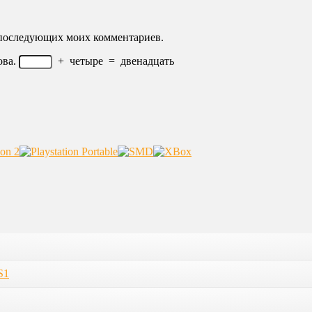
ля последующих моих комментариев.
ва.
+
четыре
=
двенадцать
S1