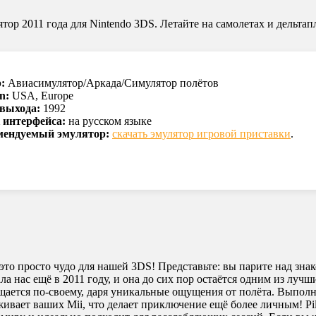
тор 2011 года для Nintendo 3DS. Летайте на самолетах и дельтапл
:
Авиасимулятор/Аркада/Симулятор полётов
n:
USA, Europe
 выхода:
1992
 интерфейса:
на русском языке
мендуемый эмулятор:
скачать эмулятор игровой приставки
.
— это просто чудо для нашей 3DS! Представьте: вы парите над з
а нас ещё в 2011 году, и она до сих пор остаётся одним из луч
ается по-своему, даря уникальные ощущения от полёта. Выполн
вает ваших Mii, что делает приключение ещё более личным! Pilo