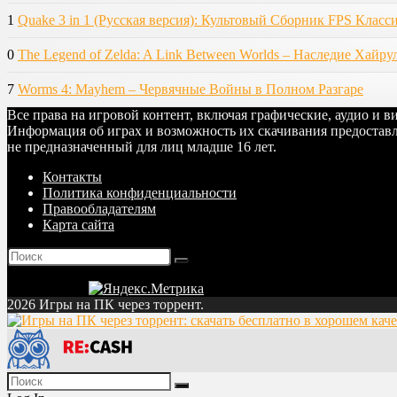
1
Quake 3 in 1 (Русская версия): Культовый Сборник FPS Класс
0
The Legend of Zelda: A Link Between Worlds – Наследие Хайру
7
Worms 4: Mayhem – Червячные Войны в Полном Разгаре
Все права на игровой контент, включая графические, аудио и 
Информация об играх и возможность их скачивания предоставл
не предназначенный для лиц младше 16 лет.
Контакты
Политика конфиденциальности
Правообладателям
Карта сайта
2026 Игры на ПК через торрент.