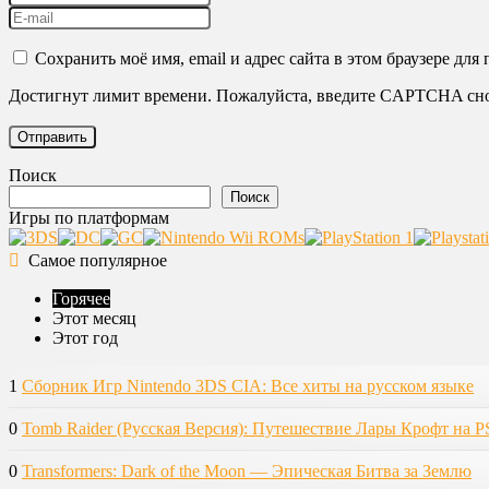
Сохранить моё имя, email и адрес сайта в этом браузере д
Достигнут лимит времени. Пожалуйста, введите CAPTCHA сно
Поиск
Поиск
Игры по платформам
Самое популярное
Горячее
Этот месяц
Этот год
1
Сборник Игр Nintendo 3DS CIA: Все хиты на русском языке
0
Tomb Raider (Русская Версия): Путешествие Лары Крофт на P
0
Transformers: Dark of the Moon — Эпическая Битва за Землю