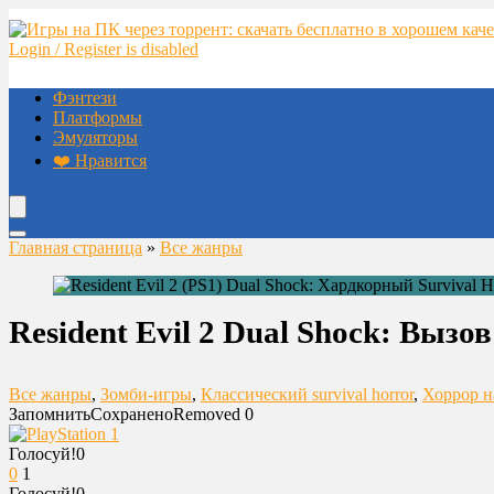
Login / Register is disabled
Фэнтези
Платформы
Эмуляторы
❤️ Нравится
Главная страница
»
Все жанры
Resident Evil 2 Dual Shock: Выз
Все жанры
,
Зомби-игры
,
Классический survival horror
,
Хоррор н
Запомнить
Сохранено
Removed
0
Голосуй!
0
0
1
Голосуй!
0