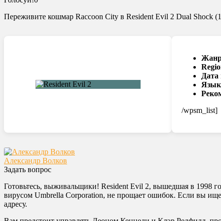
Переживите кошмар Raccoon City в Resident Evil 2 Dual Shock 
Жанр
Regio
Дата
Язык
Реко
/wpsm_list]
Александр Волков
Задать вопрос
Готовьтесь, выживальщики! Resident Evil 2, вышедшая в 1998 го
вирусом Umbrella Corporation, не прощает ошибок. Если вы ищ
адресу.
Вам предстоит управлять Леоном Кеннеди и Клэр Редфилд, прок