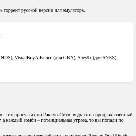
ь торрент русской версии для эмулятора.
ы
 NDS), VisualBoyAdvance (для GBA), Snes9x (для SNES).
о легких прогулках по Раккун-Сити, ведь этот город, охваченный
, а каждый зомби – потенциальная угроза, то вы попали по
 заставят ваш мозг работать на пределе. Версия Dual Shock,