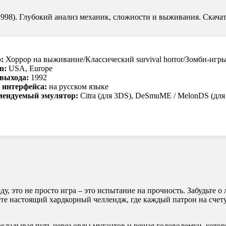
(1998). Глубокий анализ механик, сложности и выживания. Скачат
:
Хоррор на выживание/Классический survival horror/Зомби-игр
n:
USA, Europe
 выхода:
1992
 интерфейса:
на русском языке
мендуемый эмулятор:
Citra (для 3DS), DeSmuME / MelonDS (для
ду, это не просто игра – это испытание на прочность. Забудьте 
ете настоящий хардкорный челлендж, где каждый патрон на счету
ладывая путь через орды мутантов и решая головоломки, которые