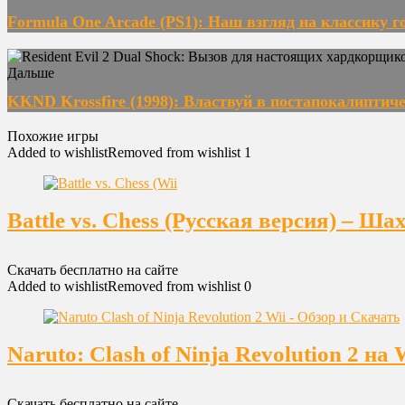
Formula One Arcade (PS1): Наш взгляд на классику го
Дальше
KKND Krossfire (1998): Властвуй в постапокалиптич
Похожие игры
Added to wishlist
Removed from wishlist
1
Battle vs. Chess (Русская версия) – Ш
Скачать бесплатно на сайте
Added to wishlist
Removed from wishlist
0
Naruto: Clash of Ninja Revolution 2 
Скачать бесплатно на сайте