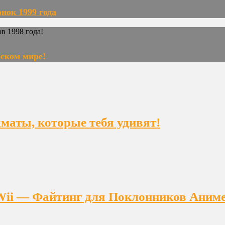
нок 1999 года
еском мире!
ахматы, которые тебя удивят!
на Wii — Файтинг для Поклонников Аним