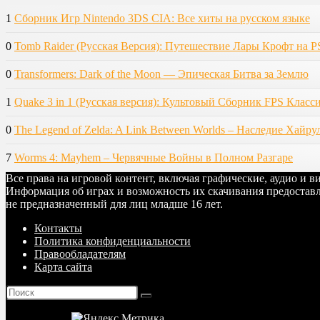
1
Сборник Игр Nintendo 3DS CIA: Все хиты на русском языке
0
Tomb Raider (Русская Версия): Путешествие Лары Крофт на P
0
Transformers: Dark of the Moon — Эпическая Битва за Землю
1
Quake 3 in 1 (Русская версия): Культовый Сборник FPS Класс
0
The Legend of Zelda: A Link Between Worlds – Наследие Хайру
7
Worms 4: Mayhem – Червячные Войны в Полном Разгаре
Все права на игровой контент, включая графические, аудио и 
Информация об играх и возможность их скачивания предоставл
не предназначенный для лиц младше 16 лет.
Контакты
Политика конфиденциальности
Правообладателям
Карта сайта