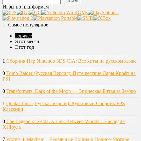
Поиск
Игры по платформам
Самое популярное
Горячее
Этот месяц
Этот год
1
Сборник Игр Nintendo 3DS CIA: Все хиты на русском языке
0
Tomb Raider (Русская Версия): Путешествие Лары Крофт на
PS1
0
Transformers: Dark of the Moon — Эпическая Битва за Землю
1
Quake 3 in 1 (Русская версия): Культовый Сборник FPS
Классики
0
The Legend of Zelda: A Link Between Worlds – Наследие
Хайрула
7
Worms 4: Mayhem – Червячные Войны в Полном Разгаре