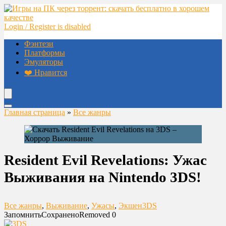
Login / Register is disabled
Фэнтези
Платформы
Эмуляторы
❤️ Нравится
Главная страница
»
Все жанры
Resident Evil Revelations: Ужас
Выживания на Nintendo 3DS!
Все жанры
,
Выживание
,
Ужасы
,
Экшен
3DS
Запомнить
Сохранено
Removed
0