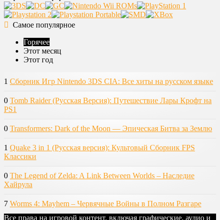
Самое популярное
Горячее
Этот месяц
Этот год
1
Сборник Игр Nintendo 3DS CIA: Все хиты на русском языке
0
Tomb Raider (Русская Версия): Путешествие Лары Крофт на
PS1
0
Transformers: Dark of the Moon — Эпическая Битва за Землю
1
Quake 3 in 1 (Русская версия): Культовый Сборник FPS
Классики
0
The Legend of Zelda: A Link Between Worlds – Наследие
Хайрула
7
Worms 4: Mayhem – Червячные Войны в Полном Разгаре
Все права на игровой контент, включая графические, аудио и