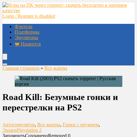
Login / Register is disabled
Фэнтези
Платформы
Эмуляторы
❤️ Нравится
Главная страница
»
Все жанры
Road Kill: Безумные гонки и
перестрелки на PS2
Автосимулятор
,
Все жанры
,
Гонки с оружием
,
Экшен
Playstation 2
Запомнить
Сохранено
Removed
0