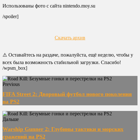
Использованы фото с сайта nintendo.moy.su
/spoiler]
Скачать архив
⚠️ Оставайтесь на раздаче, пожалуйста, ещё неделю, чтобы у
всех была возможность стабильной загрузки. Спасибо!
/wpsm_box]
Previous
FIFA Street 2: Дворовый футбол нового поколения
на PS2
Дальше
Warship Gunner 2: Глубины тактики и морских
сражений на PS2