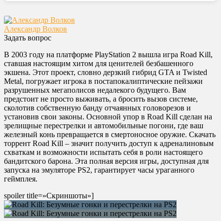
Александр Волков
Задать вопрос
В 2003 году на платформе PlayStation 2 вышла игра Road Kill,
ставшая настоящим хитом для ценителей безбашенного
экшена. Этот проект, словно дерзкий гибрид GTA и Twisted
Metal, погружает игрока в постапокалиптические пейзажи
разрушенных мегаполисов недалекого будущего. Вам
предстоит не просто выживать, а бросить вызов системе,
сколотив собственную банду отчаянных головорезов и
установив свои законы. Основной упор в Road Kill сделан на
зрелищные перестрелки и автомобильные погони, где ваш
железный конь превращается в смертоносное оружие. Скачать
торрент Road Kill – значит получить доступ к адреналиновым
схваткам и возможности испытать себя в роли настоящего
бандитского барона. Эта полная версия игры, доступная для
запуска на эмуляторе PS2, гарантирует часы ураганного
геймплея.
spoiler title=»Скриншоты»]