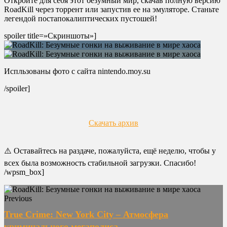
Откройте для себя этот безумный мир, скачав полную версию
RoadKill через торрент или запустив ее на эмуляторе. Станьте
легендой постапокалиптических пустошей!
spoiler title=»Скриншоты»]
Испльзованы фото с сайта nintendo.moy.su
/spoiler]
Скачать архив
⚠️ Оставайтесь на раздаче, пожалуйста, ещё неделю, чтобы у
всех была возможность стабильной загрузки. Спасибо!
/wpsm_box]
Previous
True Crime: New York City – Атмосфера
криминального мегаполиса