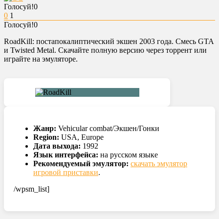
Голосуй!
0
0
1
Голосуй!
0
RoadKill: постапокалиптический экшен 2003 года. Смесь GTA
и Twisted Metal. Скачайте полную версию через торрент или
играйте на эмуляторе.
Жанр:
Vehicular combat/Экшен/Гонки
Region:
USA, Europe
Дата выхода:
1992
Язык интерфейса:
на русском языке
Рекомендуемый эмулятор:
скачать эмулятор
игровой приставки
.
/wpsm_list]