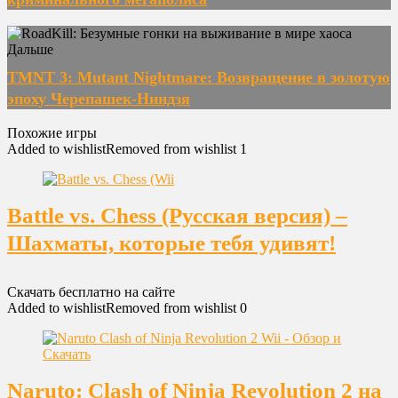
Дальше
TMNT 3: Mutant Nightmare: Возвращение в золотую
эпоху Черепашек-Ниндзя
Похожие игры
Added to wishlist
Removed from wishlist
1
Battle vs. Chess (Русская версия) –
Шахматы, которые тебя удивят!
Скачать бесплатно на сайте
Added to wishlist
Removed from wishlist
0
Naruto: Clash of Ninja Revolution 2 на