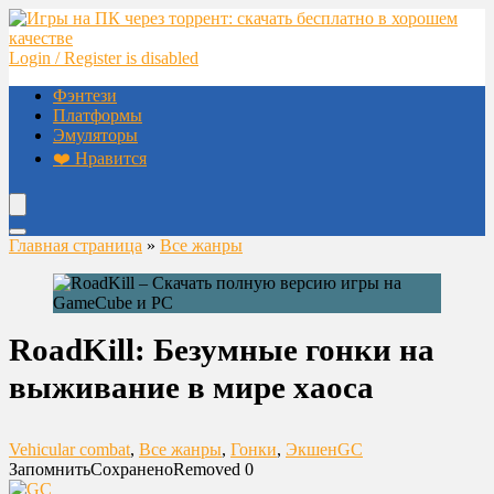
Login / Register is disabled
Фэнтези
Платформы
Эмуляторы
❤️ Нравится
Главная страница
»
Все жанры
RoadKill: Безумные гонки на
выживание в мире хаоса
Vehicular combat
,
Все жанры
,
Гонки
,
Экшен
GC
Запомнить
Сохранено
Removed
0