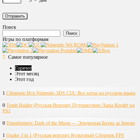
Поиск
Поиск
Игры по платформам
Самое популярное
Горячее
Этот месяц
Этот год
1
Сборник Игр Nintendo 3DS CIA: Все хиты на русском языке
0
Tomb Raider (Русская Версия): Путешествие Лары Крофт на
PS1
0
Transformers: Dark of the Moon — Эпическая Битва за Землю
1
Quake 3 in 1 (Русская версия): Культовый Сборник FPS