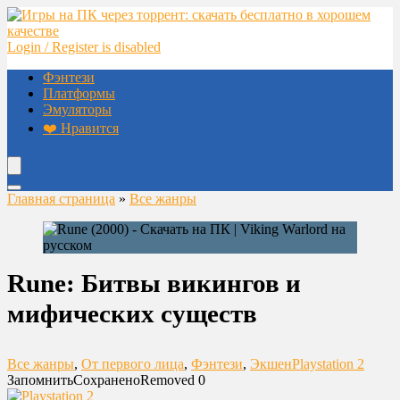
Login / Register is disabled
Фэнтези
Платформы
Эмуляторы
❤️ Нравится
Главная страница
»
Все жанры
Rune: Битвы викингов и
мифических существ
Все жанры
,
От первого лица
,
Фэнтези
,
Экшен
Playstation 2
Запомнить
Сохранено
Removed
0