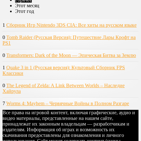
Этот месяц
Этот год
1
Сборник Игр Nintendo 3DS CIA: Все хиты на русском языке
0
Tomb Raider (Русская Версия): Путешествие Лары Крофт на
PS1
0
Transformers: Dark of the Moon — Эпическая Битва за Землю
1
Quake 3 in 1 (Русская версия): Культовый Сборник FPS
Классики
0
The Legend of Zelda: A Link Between Worlds – Наследие
Хайрула
7
Worms 4: Mayhem – Червячные Войны в Полном Разгаре
Все права на игровой контент, включая графические, аудио и
видео материалы, представленные на нашем сайте,
принадлежат их законным владельцам — разработчикам и
издателям. Информация об играх и возможность их
скачивания предоставлены для ознакомления и личного
использования. Сайт может содержать контент (сцены