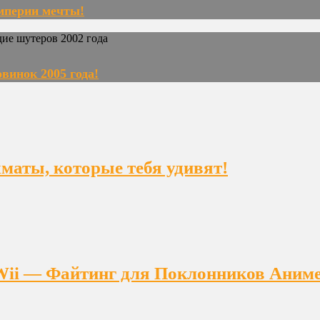
империи мечты!
винок 2005 года!
ахматы, которые тебя удивят!
на Wii — Файтинг для Поклонников Аним