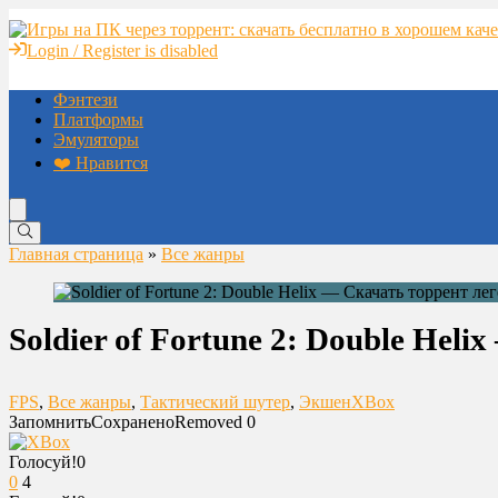
Login / Register is disabled
Фэнтези
Платформы
Эмуляторы
❤️ Нравится
Главная страница
»
Все жанры
Soldier of Fortune 2: Double Hel
FPS
,
Все жанры
,
Тактический шутер
,
Экшен
XBox
Запомнить
Сохранено
Removed
0
Голосуй!
0
0
4