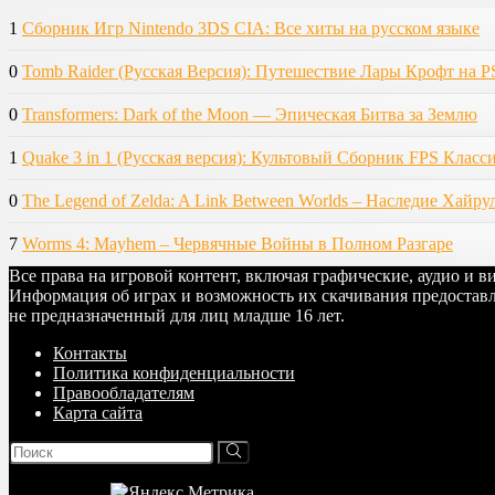
1
Сборник Игр Nintendo 3DS CIA: Все хиты на русском языке
0
Tomb Raider (Русская Версия): Путешествие Лары Крофт на P
0
Transformers: Dark of the Moon — Эпическая Битва за Землю
1
Quake 3 in 1 (Русская версия): Культовый Сборник FPS Класс
0
The Legend of Zelda: A Link Between Worlds – Наследие Хайру
7
Worms 4: Mayhem – Червячные Войны в Полном Разгаре
Все права на игровой контент, включая графические, аудио и 
Информация об играх и возможность их скачивания предоставл
не предназначенный для лиц младше 16 лет.
Контакты
Политика конфиденциальности
Правообладателям
Карта сайта