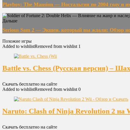
Playboy: The Mansion — Ностальгия по 2004 году и 
Дальше
Serious Sam 2 — Экшен, который вы ждали: Обзор но
Похожие игры
Added to wishlist
Removed from wishlist
1
Battle vs. Chess (Русская версия) – Ш
Скачать бесплатно на сайте
Added to wishlist
Removed from wishlist
0
Naruto: Clash of Ninja Revolution 2 
Скачать бесплатно на сайте