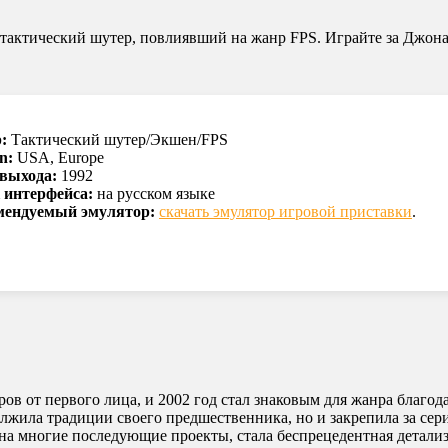
ый тактический шутер, повлиявший на жанр FPS. Играйте за Джон
:
Тактический шутер/Экшен/FPS
n:
USA, Europe
 выхода:
1992
 интерфейса:
на русском языке
мендуемый эмулятор:
скачать эмулятор игровой приставки
.
ров от первого лица, и 2002 год стал знаковым для жанра благо
должила традиции своего предшественника, но и закрепила за се
 на многие последующие проекты, стала беспрецедентная детал