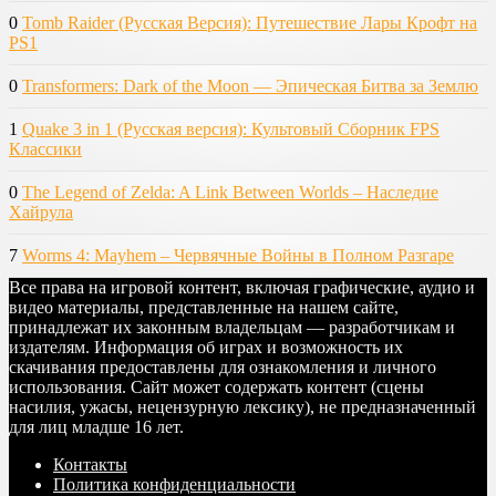
0
Tomb Raider (Русская Версия): Путешествие Лары Крофт на
PS1
0
Transformers: Dark of the Moon — Эпическая Битва за Землю
1
Quake 3 in 1 (Русская версия): Культовый Сборник FPS
Классики
0
The Legend of Zelda: A Link Between Worlds – Наследие
Хайрула
7
Worms 4: Mayhem – Червячные Войны в Полном Разгаре
Все права на игровой контент, включая графические, аудио и
видео материалы, представленные на нашем сайте,
принадлежат их законным владельцам — разработчикам и
издателям. Информация об играх и возможность их
скачивания предоставлены для ознакомления и личного
использования. Сайт может содержать контент (сцены
насилия, ужасы, нецензурную лексику), не предназначенный
для лиц младше 16 лет.
Контакты
Политика конфиденциальности