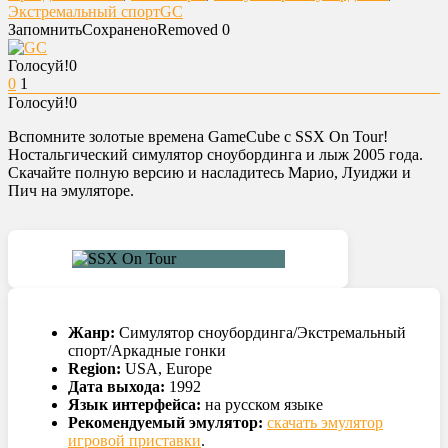
Экстремальный спорт
GC
Запомнить
Сохранено
Removed
0
Голосуй!
0
0
1
Голосуй!
0
Вспомните золотые времена GameCube с SSX On Tour!
Ностальгический симулятор сноубординга и лыж 2005 года.
Скачайте полную версию и насладитесь Марио, Луиджи и
Пич на эмуляторе.
Жанр:
Симулятор сноубординга/Экстремальный
спорт/Аркадные гонки
Region:
USA, Europe
Дата выхода:
1992
Язык интерфейса:
на русском языке
Рекомендуемый эмулятор:
скачать эмулятор
игровой приставки
.