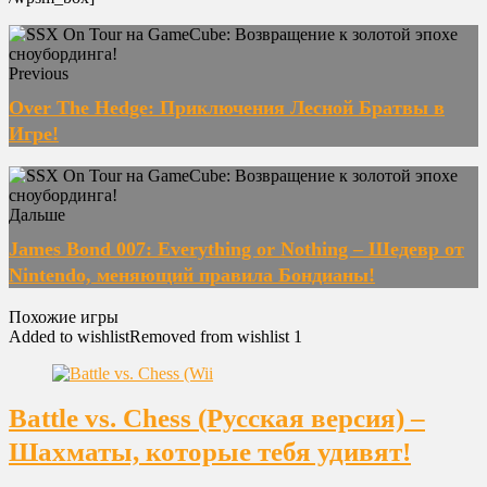
Previous
Over The Hedge: Приключения Лесной Братвы в
Игре!
Дальше
James Bond 007: Everything or Nothing – Шедевр от
Nintendo, меняющий правила Бондианы!
Похожие игры
Added to wishlist
Removed from wishlist
1
Battle vs. Chess (Русская версия) –
Шахматы, которые тебя удивят!