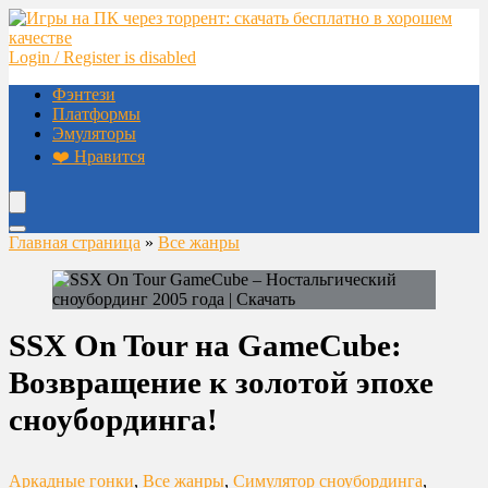
Login / Register is disabled
Фэнтези
Платформы
Эмуляторы
❤️ Нравится
Главная страница
»
Все жанры
SSX On Tour на GameCube:
Возвращение к золотой эпохе
сноубординга!
Аркадные гонки
,
Все жанры
,
Симулятор сноубординга
,