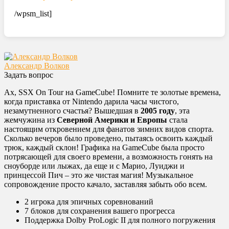
/wpsm_list]
Александр Волков
Задать вопрос
Ах, SSX On Tour на GameCube! Помните те золотые времена,
когда приставка от Nintendo дарила часы чистого,
незамутненного счастья? Вышедшая в
2005 году
, эта
жемчужина из
Северной Америки и Европы
стала
настоящим откровением для фанатов зимних видов спорта.
Сколько вечеров было проведено, пытаясь освоить каждый
трюк, каждый склон! Графика на GameCube была просто
потрясающей для своего времени, а возможность гонять на
сноуборде или лыжах, да еще и с Марио, Луиджи и
принцессой Пич – это же чистая магия! Музыкальное
сопровождение просто качало, заставляя забыть обо всем.
2 игрока для эпичных соревнований
7 блоков для сохранения вашего прогресса
Поддержка Dolby ProLogic II для полного погружения