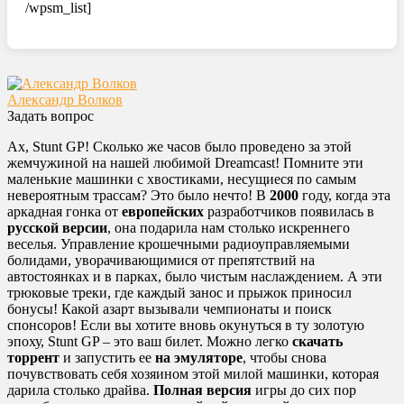
/wpsm_list]
Александр Волков
Задать вопрос
Ах, Stunt GP! Сколько же часов было проведено за этой
жемчужиной на нашей любимой Dreamcast! Помните эти
маленькие машинки с хвостиками, несущиеся по самым
невероятным трассам? Это было нечто! В
2000
году, когда эта
аркадная гонка от
европейских
разработчиков появилась в
русской версии
, она подарила нам столько искреннего
веселья. Управление крошечными радиоуправляемыми
болидами, уворачивающимися от препятствий на
автостоянках и в парках, было чистым наслаждением. А эти
трюковые треки, где каждый занос и прыжок приносил
бонусы! Какой азарт вызывали чемпионаты и поиск
спонсоров! Если вы хотите вновь окунуться в ту золотую
эпоху, Stunt GP – это ваш билет. Можно легко
скачать
торрент
и запустить ее
на эмуляторе
, чтобы снова
почувствовать себя хозяином этой милой машинки, которая
дарила столько драйва.
Полная версия
игры до сих пор