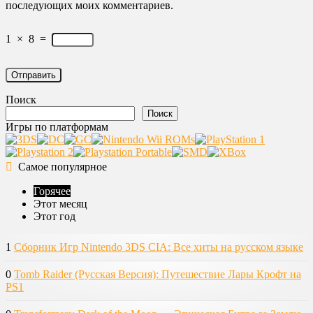
последующих моих комментариев.
1
×
8
=
Поиск
Поиск
Игры по платформам
Самое популярное
Горячее
Этот месяц
Этот год
1
Сборник Игр Nintendo 3DS CIA: Все хиты на русском языке
0
Tomb Raider (Русская Версия): Путешествие Лары Крофт на
PS1