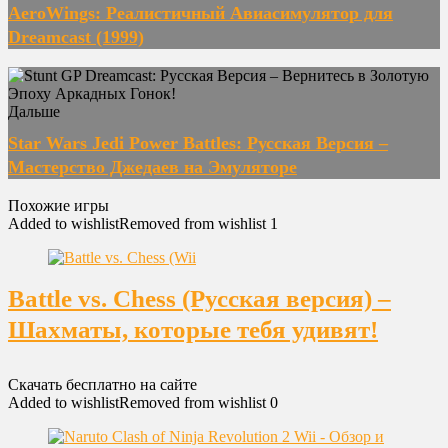
AeroWings: Реалистичный Авиасимулятор для
Dreamcast (1999)
Дальше
Star Wars Jedi Power Battles: Русская Версия –
Мастерство Джедаев на Эмуляторе
Похожие игры
Added to wishlist
Removed from wishlist
1
Battle vs. Chess (Русская версия) –
Шахматы, которые тебя удивят!
Скачать бесплатно на сайте
Added to wishlist
Removed from wishlist
0