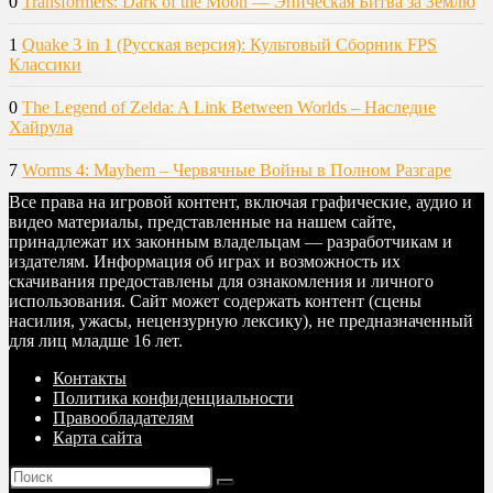
0
Transformers: Dark of the Moon — Эпическая Битва за Землю
1
Quake 3 in 1 (Русская версия): Культовый Сборник FPS
Классики
0
The Legend of Zelda: A Link Between Worlds – Наследие
Хайрула
7
Worms 4: Mayhem – Червячные Войны в Полном Разгаре
Все права на игровой контент, включая графические, аудио и
видео материалы, представленные на нашем сайте,
принадлежат их законным владельцам — разработчикам и
издателям. Информация об играх и возможность их
скачивания предоставлены для ознакомления и личного
использования. Сайт может содержать контент (сцены
насилия, ужасы, нецензурную лексику), не предназначенный
для лиц младше 16 лет.
Контакты
Политика конфиденциальности
Правообладателям
Карта сайта