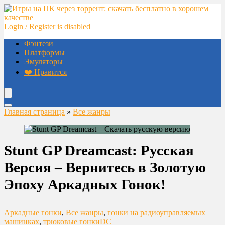
Login / Register is disabled
Фэнтези
Платформы
Эмуляторы
❤️ Нравится
Главная страница
»
Все жанры
Stunt GP Dreamcast: Русская
Версия – Вернитесь в Золотую
Эпоху Аркадных Гонок!
Аркадные гонки
,
Все жанры
,
гонки на радиоуправляемых
машинках
,
трюковые гонки
DC