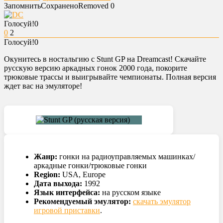
Запомнить
Сохранено
Removed
0
Голосуй!
0
0
2
Голосуй!
0
Окунитесь в ностальгию с Stunt GP на Dreamcast! Скачайте
русскую версию аркадных гонок 2000 года, покорите
трюковые трассы и выигрывайте чемпионаты. Полная версия
ждет вас на эмуляторе!
Жанр:
гонки на радиоуправляемых машинках/
аркадные гонки/трюковые гонки
Region:
USA, Europe
Дата выхода:
1992
Язык интерфейса:
на русском языке
Рекомендуемый эмулятор:
скачать эмулятор
игровой приставки
.