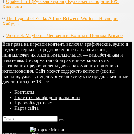
1
Quake 3 in 1 (Русская версия): Культовый Сборник FPS
Классики
0
The Legend of Zelda: A Link Between Worlds – Наследие
Хайрула
7
Worms 4: Mayhem – Червячные Войны в Полном Разгаре
Все права на игровой контент, включая графические, аудио и
видео материалы, представленные на нашем сайте,
принадлежат их законным владельцам — разработчикам и
издателям. Информация об играх и возможность их
скачивания предоставлены для ознакомления и личного
использования. Сайт может содержать контент (сцены
насилия, ужасы, нецензурную лексику), не предназначенный
для лиц младше 16 лет.
Контакты
Политика конфиденциальности
Правообладателям
Карта сайта