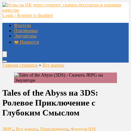
Login / Register is disabled
Фэнтези
Платформы
Эмуляторы
❤️ Нравится
Главная страница
»
Все жанры
Tales of the Abyss на 3DS:
Ролевое Приключение с
Глубоким Смыслом
JRPG
,
Все жанры
,
Приключения
,
Фэнтези
3DS