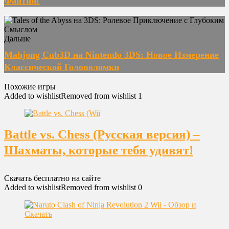
Файтинг
Дальше
Mahjong Cub3D на Nintendo 3DS: Новое Измерение
Классической Головоломки
Похожие игры
Added to wishlist
Removed from wishlist
1
Battle vs. Chess (Русская версия) –
Шахматы, которые тебя удивят!
Скачать бесплатно на сайте
Added to wishlist
Removed from wishlist
0