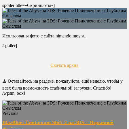
spoiler title=»Скриншоты»]
Испльзованы фото с сайта nintendo.moy.su
/spoiler]
Скачать архив
⚠️ Оставайтесь на раздаче, пожалуйста, ещё неделю, чтобы у
всех была возможность стабильной загрузки. Спасибо!
/wpsm_box]
Previous
BlazBlue: Continuum Shift 2 на 3DS – Взрывной