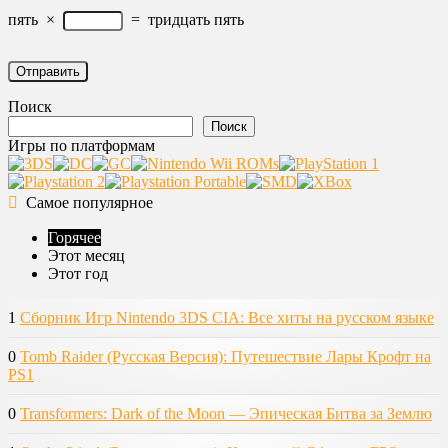
пять
×
=
тридцать пять
Поиск
Поиск
Игры по платформам
Самое популярное
Горячее
Этот месяц
Этот год
1
Сборник Игр Nintendo 3DS CIA: Все хиты на русском языке
0
Tomb Raider (Русская Версия): Путешествие Лары Крофт на
PS1
0
Transformers: Dark of the Moon — Эпическая Битва за Землю