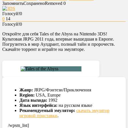
Запомнить
Сохранено
Removed
0
Голосуй!
0
0
14
Голосуй!
0
Откройте для себя Tales of the Abyss на Nintendo 3DS!
Культовая JRPG 2011 года, впервые вышедшая в Европе.
Погрузитесь в мир Аулдрант, полный тайн и пророчеств.
Скачайте торрент и играйте на эмуляторе.
Жанр:
JRPG/Фэнтези/Приключения
Region:
USA, Europe
Дата выхода:
1992
Язык интерфейса:
на русском языке
Рекомендуемый эмулятор:
скачать эмулятор
игровой приставки
.
/wpsm_list]