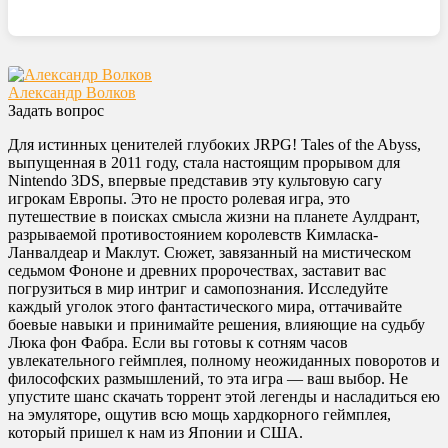
Александр Волков
Задать вопрос
Для истинных ценителей глубоких JRPG! Tales of the Abyss,
выпущенная в 2011 году, стала настоящим прорывом для
Nintendo 3DS, впервые представив эту культовую сагу
игрокам Европы. Это не просто ролевая игра, это
путешествие в поисках смысла жизни на планете Аулдрант,
разрываемой противостоянием королевств Кимласка-
Ланвалдеар и Маклут. Сюжет, завязанный на мистическом
седьмом Фононе и древних пророчествах, заставит вас
погрузиться в мир интриг и самопознания. Исследуйте
каждый уголок этого фантастического мира, оттачивайте
боевые навыки и принимайте решения, влияющие на судьбу
Люка фон Фабра. Если вы готовы к сотням часов
увлекательного геймплея, полному неожиданных поворотов и
философских размышлений, то эта игра — ваш выбор. Не
упустите шанс скачать торрент этой легенды и насладиться ею
на эмуляторе, ощутив всю мощь хардкорного геймплея,
который пришел к нам из Японии и США.