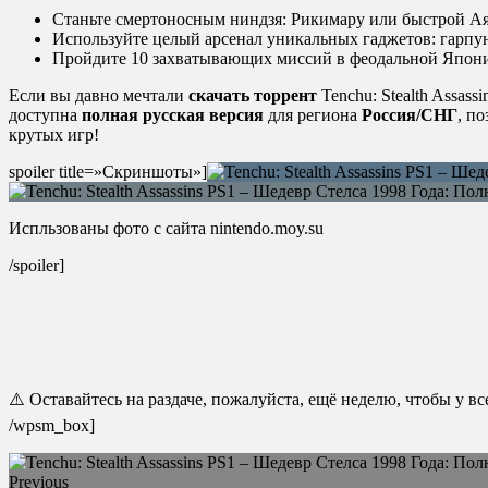
Станьте смертоносным ниндзя: Рикимару или быстрой Ая
Используйте целый арсенал уникальных гаджетов: гарпун
Пройдите 10 захватывающих миссий в феодальной Японии,
Если вы давно мечтали
скачать торрент
Tenchu: Stealth Assass
доступна
полная русская версия
для региона
Россия/СНГ
, п
крутых игр!
spoiler title=»Скриншоты»]
Испльзованы фото с сайта nintendo.moy.su
/spoiler]
⚠️ Оставайтесь на раздаче, пожалуйста, ещё неделю, чтобы у в
/wpsm_box]
Previous