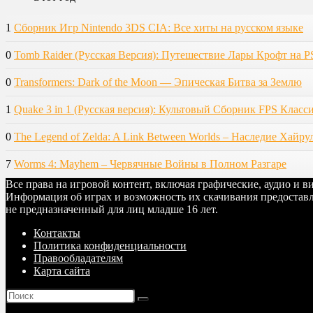
1
Сборник Игр Nintendo 3DS CIA: Все хиты на русском языке
0
Tomb Raider (Русская Версия): Путешествие Лары Крофт на P
0
Transformers: Dark of the Moon — Эпическая Битва за Землю
1
Quake 3 in 1 (Русская версия): Культовый Сборник FPS Класс
0
The Legend of Zelda: A Link Between Worlds – Наследие Хайру
7
Worms 4: Mayhem – Червячные Войны в Полном Разгаре
Все права на игровой контент, включая графические, аудио и 
Информация об играх и возможность их скачивания предоставл
не предназначенный для лиц младше 16 лет.
Контакты
Политика конфиденциальности
Правообладателям
Карта сайта