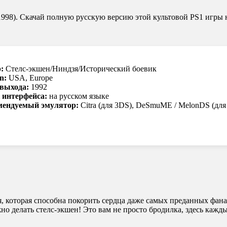
 (1998). Скачай полную русскую версию этой культовой PS1 игры 
:
Стелс-экшен/Ниндзя/Исторический боевик
n:
USA, Europe
 выхода:
1992
 интерфейса:
на русском языке
мендуемый эмулятор:
Citra (для 3DS), DeSmuME / MelonDS (для
 которая способна покорить сердца даже самых преданных фанато
ужно делать стелс-экшен! Это вам не просто бродилка, здесь каж