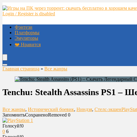
Login / Register is disabled
Фэнтези
Платформы
Эмуляторы
❤️ Нравится
Главная страница
»
Все жанры
Tenchu: Stealth Assassins PS1 – 
Все жанры
,
Исторический боевик
,
Ниндзя
,
Стелс-экшен
PlaySta
Запомнить
Сохранено
Removed
0
Голосуй!
0
0
6
Голосуй!
0