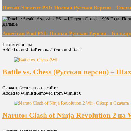
Пятый Элемент PS1: Полная Русская Версия – Спаси
Дальше
American Pool PS1: Полная Русская Версия – Бильяр
Похожие игры
Added to wishlist
Removed from wishlist
1
Battle vs. Chess (Русская версия) – Ш
Скачать бесплатно на сайте
Added to wishlist
Removed from wishlist
0
Naruto: Clash of Ninja Revolution 2 