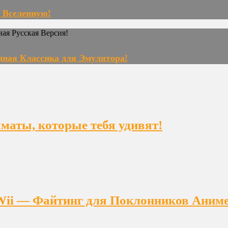
 Вселенную!
дная Классика для Эмулятора!
ахматы, которые тебя удивят!
на Wii — Файтинг для Поклонников Аним