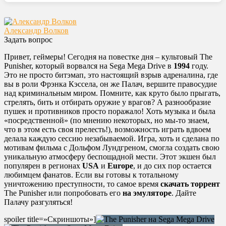
Александр Волков
Задать вопрос
Привет, геймеры! Сегодня на повестке дня – культовый The
Punisher, который ворвался на Sega Mega Drive в
1994
году.
Это не просто битэмап, это настоящий взрыв адреналина, где
вы в роли Фрэнка Кэссела, он же Палач, вершите правосудие
над криминальным миром. Помните, как круто было прыгать,
стрелять, бить и отбирать оружие у врагов? А разнообразие
пушек и противников просто поражало! Хоть музыка и была
«посредственной» (по мнению некоторых, но мы-то знаем,
что в этом есть своя прелесть!), возможность играть вдвоем
делала каждую сессию незабываемой. Игра, хоть и сделана по
мотивам фильма с Дольфом Лундгреном, смогла создать свою
уникальную атмосферу беспощадной мести. Этот экшен был
популярен в регионах
USA
и
Europe
, и до сих пор остается
любимцем фанатов. Если вы готовы к тотальному
уничтожению преступности, то самое время
скачать торрент
The Punisher или попробовать его
на эмуляторе
. Дайте
Палачу разгуляться!
spoiler title=»Скриншоты»]