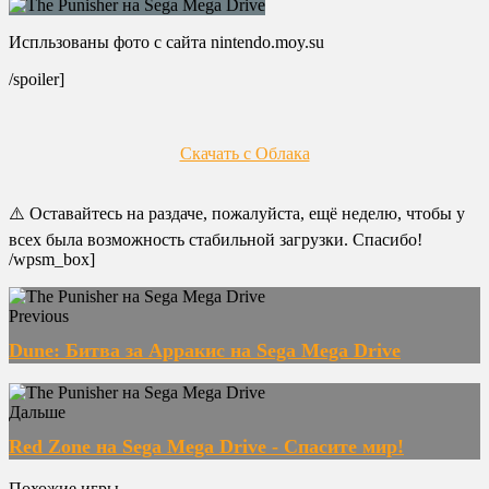
Испльзованы фото с сайта nintendo.moy.su
/spoiler]
Скачать с Облака
⚠️ Оставайтесь на раздаче, пожалуйста, ещё неделю, чтобы у
всех была возможность стабильной загрузки. Спасибо!
/wpsm_box]
Previous
Dune: Битва за Арракис на Sega Mega Drive
Дальше
Red Zone на Sega Mega Drive - Спасите мир!
Похожие игры