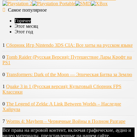
Самое популярное
Горячее
Этот месяц
Этот год
1
Сборник Игр Nintendo 3DS CIA: Все хиты на русском языке
0
Tomb Raider (Русская Версия): Путешествие Лары Крофт на
PS1
0
Transformers: Dark of the Moon — Эпическая Битва за Землю
1
Quake 3 in 1 (Русская версия): Культовый Сборник FPS
Классики
0
The Legend of Zelda: A Link Between Worlds – Наследие
Хайрула
7
Worms 4: Mayhem – Червячные Войны в Полном Разгаре
Все права на игровой контент, включая графические, аудио и
видео материалы, представленные на нашем сайте,