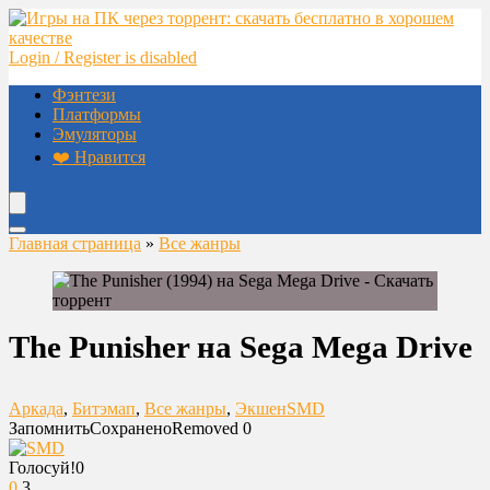
Login / Register is disabled
Фэнтези
Платформы
Эмуляторы
❤️ Нравится
Главная страница
»
Все жанры
The Punisher на Sega Mega Drive
Аркада
,
Битэмап
,
Все жанры
,
Экшен
SMD
Запомнить
Сохранено
Removed
0
Голосуй!
0
0
3