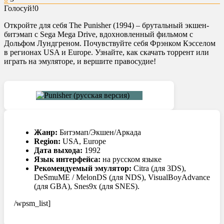
Голосуй!
0
Откройте для себя The Punisher (1994) – брутальный экшен-
битэмап с Sega Mega Drive, вдохновленный фильмом с
Дольфом Лундгреном. Почувствуйте себя Фрэнком Кэсселом
в регионах USA и Europe. Узнайте, как скачать торрент или
играть на эмуляторе, и вершите правосудие!
Жанр:
Битэмап/Экшен/Аркада
Region:
USA, Europe
Дата выхода:
1992
Язык интерфейса:
на русском языке
Рекомендуемый эмулятор:
Citra (для 3DS),
DeSmuME / MelonDS (для NDS), VisualBoyAdvance
(для GBA), Snes9x (для SNES).
/wpsm_list]