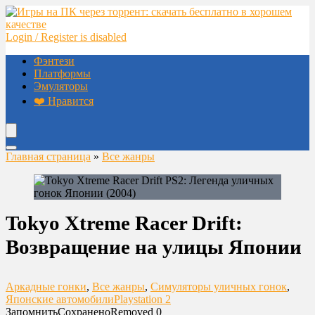
Login / Register is disabled
Фэнтези
Платформы
Эмуляторы
❤️ Нравится
Главная страница
»
Все жанры
Tokyo Xtreme Racer Drift:
Возвращение на улицы Японии
Аркадные гонки
,
Все жанры
,
Симуляторы уличных гонок
,
Японские автомобили
Playstation 2
Запомнить
Сохранено
Removed
0