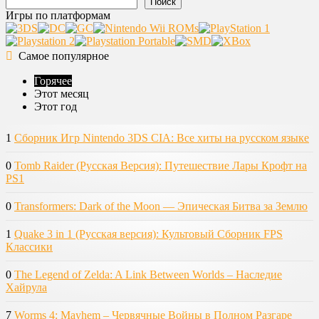
Поиск
Игры по платформам
Самое популярное
Горячее
Этот месяц
Этот год
1
Сборник Игр Nintendo 3DS CIA: Все хиты на русском языке
0
Tomb Raider (Русская Версия): Путешествие Лары Крофт на
PS1
0
Transformers: Dark of the Moon — Эпическая Битва за Землю
1
Quake 3 in 1 (Русская версия): Культовый Сборник FPS
Классики
0
The Legend of Zelda: A Link Between Worlds – Наследие
Хайрула
7
Worms 4: Mayhem – Червячные Войны в Полном Разгаре