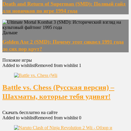
Death and Return of Superman (SMD): Полный гайд
для новичков по игре 1994 года
Дальше
Golden Axe 2 (SMD): Почему этот сиквел 1991 года
до сих пор крут?
Похожие игры
Added to wishlist
Removed from wishlist
1
Battle vs. Chess (Русская версия) –
Шахматы, которые тебя удивят!
Скачать бесплатно на сайте
Added to wishlist
Removed from wishlist
0