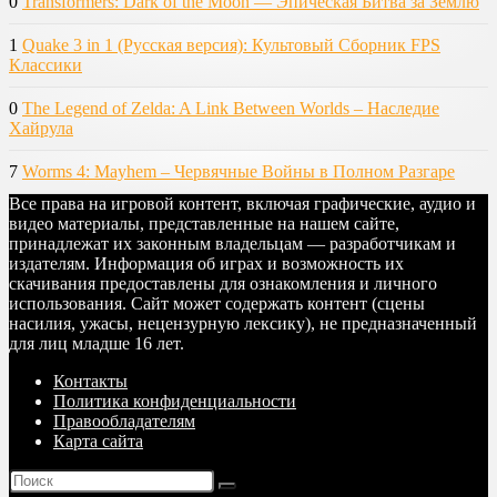
0
Transformers: Dark of the Moon — Эпическая Битва за Землю
1
Quake 3 in 1 (Русская версия): Культовый Сборник FPS
Классики
0
The Legend of Zelda: A Link Between Worlds – Наследие
Хайрула
7
Worms 4: Mayhem – Червячные Войны в Полном Разгаре
Все права на игровой контент, включая графические, аудио и
видео материалы, представленные на нашем сайте,
принадлежат их законным владельцам — разработчикам и
издателям. Информация об играх и возможность их
скачивания предоставлены для ознакомления и личного
использования. Сайт может содержать контент (сцены
насилия, ужасы, нецензурную лексику), не предназначенный
для лиц младше 16 лет.
Контакты
Политика конфиденциальности
Правообладателям
Карта сайта