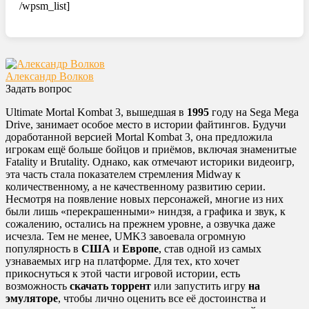
/wpsm_list]
Александр Волков
Задать вопрос
Ultimate Mortal Kombat 3, вышедшая в
1995
году на Sega Mega
Drive, занимает особое место в истории файтингов. Будучи
доработанной версией Mortal Kombat 3, она предложила
игрокам ещё больше бойцов и приёмов, включая знаменитые
Fatality и Brutality. Однако, как отмечают историки видеоигр,
эта часть стала показателем стремления Midway к
количественному, а не качественному развитию серии.
Несмотря на появление новых персонажей, многие из них
были лишь «перекрашенными» ниндзя, а графика и звук, к
сожалению, остались на прежнем уровне, а озвучка даже
исчезла. Тем не менее, UMK3 завоевала огромную
популярность в
США
и
Европе
, став одной из самых
узнаваемых игр на платформе. Для тех, кто хочет
прикоснуться к этой части игровой истории, есть
возможность
скачать торрент
или запустить игру
на
эмуляторе
, чтобы лично оценить все её достоинства и