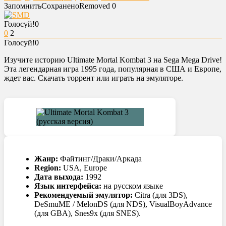
Запомнить
Сохранено
Removed
0
Голосуй!
0
0
2
Голосуй!
0
Изучите историю Ultimate Mortal Kombat 3 на Sega Mega Drive!
Эта легендарная игра 1995 года, популярная в США и Европе,
ждет вас. Скачать торрент или играть на эмуляторе.
Жанр:
Файтинг/Драки/Аркада
Region:
USA, Europe
Дата выхода:
1992
Язык интерфейса:
на русском языке
Рекомендуемый эмулятор:
Citra (для 3DS),
DeSmuME / MelonDS (для NDS), VisualBoyAdvance
(для GBA), Snes9x (для SNES).