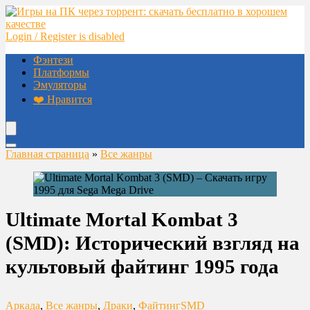
Login / Register is disabled
Фэнтези
Платформы
Эмуляторы
❤️ Нравится
Главная страница
»
Все жанры
Ultimate Mortal Kombat 3
(SMD): Исторический взгляд на
культовый файтинг 1995 года
Аркада
,
Все жанры
,
Драки
,
Файтинг
SMD