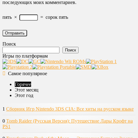
последующих моих комментариев.
пять
×
=
сорок пять
Поиск
Поиск
Игры по платформам
Самое популярное
Горячее
Этот месяц
Этот год
1
Сборник Игр Nintendo 3DS CIA: Все хиты на русском языке
0
Tomb Raider (Русская Версия): Путешествие Лары Крофт на
PS1