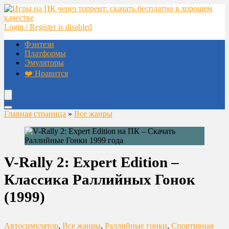
Login / Register is disabled
Фэнтези
Платформы
Эмуляторы
❤️ Нравится
Главная страница
»
Все жанры
V-Rally 2: Expert Edition –
Классика Раллийных Гонок
(1999)
Автосимулятор
,
Все жанры
,
Раллийные гонки
,
Спортивная