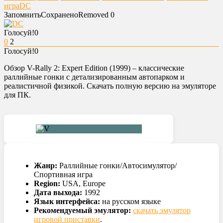
игра
DC
Запомнить
Сохранено
Removed
0
Голосуй!
0
0
2
Голосуй!
0
Обзор V-Rally 2: Expert Edition (1999) – классические
раллийные гонки с детализированным автопарком и
реалистичной физикой. Скачать полную версию на эмуляторе
для ПК.
Жанр:
Раллийные гонки/Автосимулятор/
Спортивная игра
Region:
USA, Europe
Дата выхода:
1992
Язык интерфейса:
на русском языке
Рекомендуемый эмулятор:
скачать эмулятор
игровой приставки
.