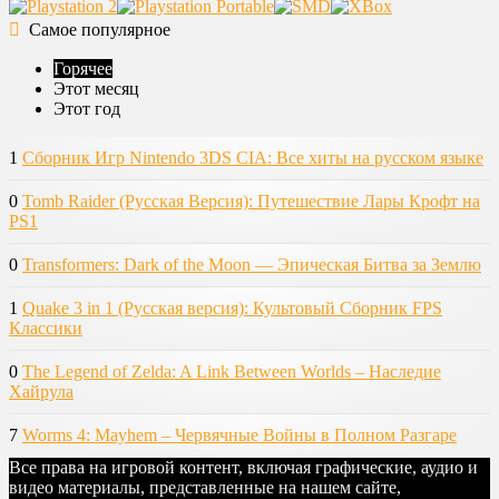
Самое популярное
Горячее
Этот месяц
Этот год
1
Сборник Игр Nintendo 3DS CIA: Все хиты на русском языке
0
Tomb Raider (Русская Версия): Путешествие Лары Крофт на
PS1
0
Transformers: Dark of the Moon — Эпическая Битва за Землю
1
Quake 3 in 1 (Русская версия): Культовый Сборник FPS
Классики
0
The Legend of Zelda: A Link Between Worlds – Наследие
Хайрула
7
Worms 4: Mayhem – Червячные Войны в Полном Разгаре
Все права на игровой контент, включая графические, аудио и
видео материалы, представленные на нашем сайте,