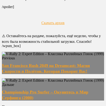
/spoiler]
Скачать архив
⚠️ Оставайтесь на раздаче, пожалуйста, ещё неделю, чтобы у
всех была возможность стабильной загрузки. Спасибо!
/wpsm_box]
Previous
San Francisco Rush 2049 на Dreamcast: Магия
Скорости и Полётов, Которая Покорит Вас!
Дальше
Championship Pro Surfer – Окунитесь в Мир
Серфинга (2000)