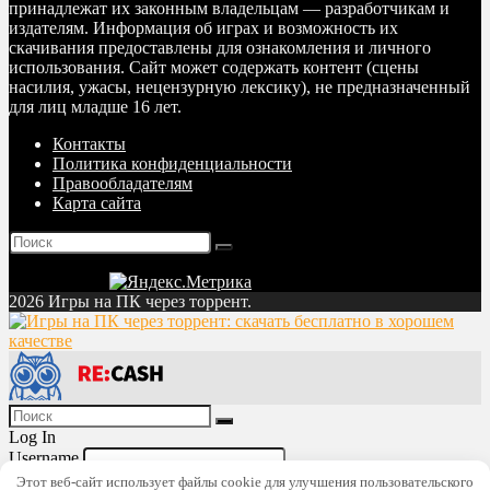
принадлежат их законным владельцам — разработчикам и
издателям. Информация об играх и возможность их
скачивания предоставлены для ознакомления и личного
использования. Сайт может содержать контент (сцены
насилия, ужасы, нецензурную лексику), не предназначенный
для лиц младше 16 лет.
Контакты
Политика конфиденциальности
Правообладателям
Карта сайта
2026 Игры на ПК через торрент.
Log In
Username
Password
Lost Password?
Этот веб-сайт использует файлы cookie для улучшения пользовательского