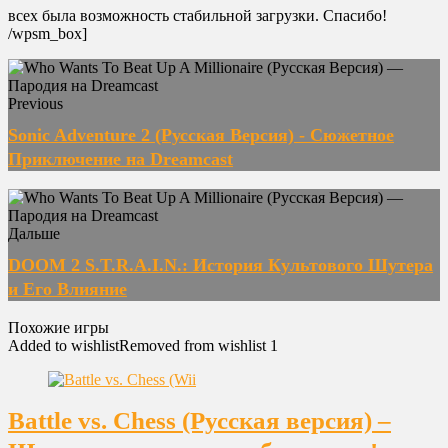
всех была возможность стабильной загрузки. Спасибо!
/wpsm_box]
Previous
Sonic Adventure 2 (Русская Версия) - Сюжетное
Приключение на Dreamcast
Дальше
DOOM 2 S.T.R.A.I.N.: История Культового Шутера
и Его Влияние
Похожие игры
Added to wishlist
Removed from wishlist
1
Battle vs. Chess (Русская версия) –