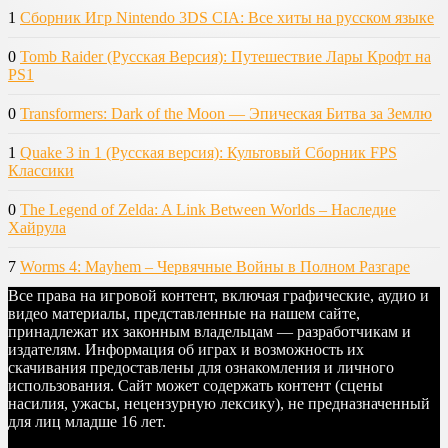
1
Сборник Игр Nintendo 3DS CIA: Все хиты на русском языке
0
Tomb Raider (Русская Версия): Путешествие Лары Крофт на
PS1
0
Transformers: Dark of the Moon — Эпическая Битва за Землю
1
Quake 3 in 1 (Русская версия): Культовый Сборник FPS
Классики
0
The Legend of Zelda: A Link Between Worlds – Наследие
Хайрула
7
Worms 4: Mayhem – Червячные Войны в Полном Разгаре
Все права на игровой контент, включая графические, аудио и
видео материалы, представленные на нашем сайте,
принадлежат их законным владельцам — разработчикам и
издателям. Информация об играх и возможность их
скачивания предоставлены для ознакомления и личного
использования. Сайт может содержать контент (сцены
насилия, ужасы, нецензурную лексику), не предназначенный
для лиц младше 16 лет.