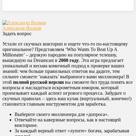
Александр Волков
Задать вопрос
Устали от скучных викторин и ищете что-то по-настоящему
оригинальное? Представляем ‘Who Wants To Beat Up A
Millionaire’ – дерзкую пародию на популярное телешоу,
вышедшую на Dreamcast в
2000 году
. Эта игра предлагает
уникальный и весьма комичный подход к проверке ваших
знаний: чем больше правильных ответов вы дадите, тем
сильнее сможете ‘наказать’ выбранного вами миллионера! В
этой
полной русской версии
вы сможете без труда понять все
вопросы и насладиться искрометным юмором, который
пронизывает каждый аспект игрового процесса. Забудьте о
скучных правилах – здесь ваш кулак (виртуальный, конечно!)
становится главным инструментом для заработка.
Выберите своего миллионера для «допроса».
Отвечайте на каверзные вопросы, как в настоящей
викторине.
За каждый верный ответ «лупите» богача, зарабатывая