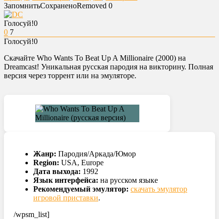
Запомнить
Сохранено
Removed
0
Голосуй!
0
0
7
Голосуй!
0
Скачайте Who Wants To Beat Up A Millionaire (2000) на
Dreamcast! Уникальная русская пародия на викторину. Полная
версия через торрент или на эмуляторе.
Жанр:
Пародия/Аркада/Юмор
Region:
USA, Europe
Дата выхода:
1992
Язык интерфейса:
на русском языке
Рекомендуемый эмулятор:
скачать эмулятор
игровой приставки
.
/wpsm_list]