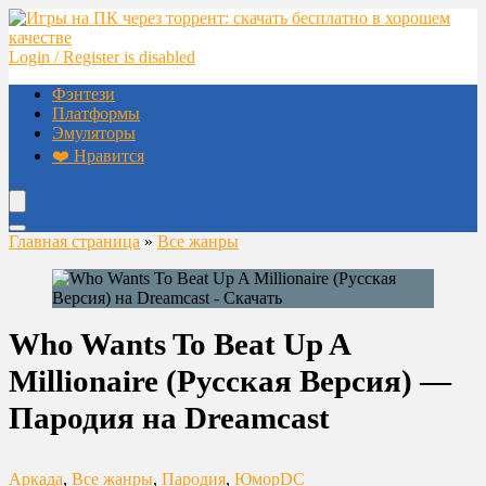
Login / Register is disabled
Фэнтези
Платформы
Эмуляторы
❤️ Нравится
Главная страница
»
Все жанры
Who Wants To Beat Up A
Millionaire (Русская Версия) —
Пародия на Dreamcast
Аркада
,
Все жанры
,
Пародия
,
Юмор
DC