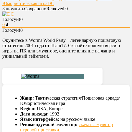
Юмористическая игра
DC
Запомнить
Сохранено
Removed
0
Голосуй!
0
0
4
Голосуй!
0
Окунитесь в Worms World Party – легендарную пошаговую
стратегию 2001 года от Team17. Скачайте полную версию
игры на ПК или эмуляторе, оцените влияние на жанр и
уникальный геймплей.
Жанр:
Тактическая стратегия/Пошаговая аркада/
Юмористическая игра
Region:
USA, Europe
Дата выхода:
1992
Язык интерфейса:
на русском языке
Рекомендуемый эмулятор:
скачать эмулятор
игровой приставки
.