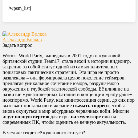
/wpsm_list]
Александр Волков
Задать вопрос
Worms: World Party, вышедшая в 2001 году от культовой
британской студии Team17, стала вехой в истории видеоигр,
закрепив за собой статус одной из самых влиятельных
пошаговых тактических стратегий. Эта игра не просто
развлекала – она формировала целое поколение геймеров,
предлагая уникальное сочетание юмора, разрушаемого
окружения и глубокой тактической свободы. Её влияние на
развитие мультиплеерных баталий и концепции «party game»
неоспоримо. World Party, как квинтэссенция серии, до сих пор
вызывает ностальгию и желание
скачать торрент
, чтобы
вновь окунуться в мир абсурдных червячных войн. Многие
ищут
полную версию
для игры
на эмуляторе
или на
современных ПК, чтобы оценить её вечную актуальность.
В чем же секрет её культового статуса?