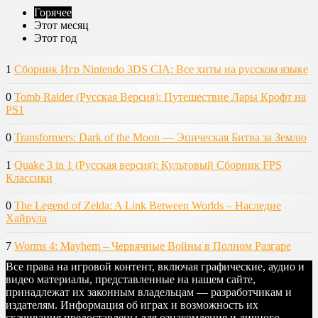
Горячее
Этот месяц
Этот год
1
Сборник Игр Nintendo 3DS CIA: Все хиты на русском языке
0
Tomb Raider (Русская Версия): Путешествие Лары Крофт на
PS1
0
Transformers: Dark of the Moon — Эпическая Битва за Землю
1
Quake 3 in 1 (Русская версия): Культовый Сборник FPS
Классики
0
The Legend of Zelda: A Link Between Worlds – Наследие
Хайрула
7
Worms 4: Mayhem – Червячные Войны в Полном Разгаре
Все права на игровой контент, включая графические, аудио и
видео материалы, представленные на нашем сайте,
принадлежат их законным владельцам — разработчикам и
издателям. Информация об играх и возможность их
скачивания предоставлены для ознакомления и личного