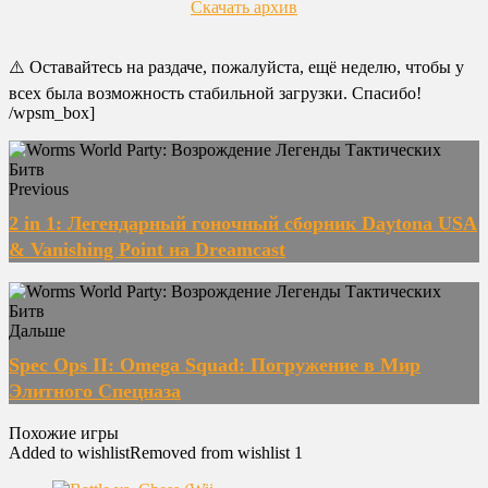
Скачать архив
⚠️ Оставайтесь на раздаче, пожалуйста, ещё неделю, чтобы у
всех была возможность стабильной загрузки. Спасибо!
/wpsm_box]
Previous
2 in 1: Легендарный гоночный сборник Daytona USA
& Vanishing Point на Dreamcast
Дальше
Spec Ops II: Omega Squad: Погружение в Мир
Элитного Спецназа
Похожие игры
Added to wishlist
Removed from wishlist
1