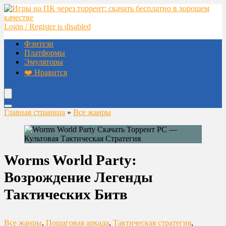
Login / Register is disabled
Фэнтези
Платформы
Эмуляторы
❤️ Нравится
Главная страница
»
Все жанры
Worms World Party:
Возрождение Легенды
Тактических Битв
Все жанры
,
Пошаговая аркада
,
Тактическая стратегия
,