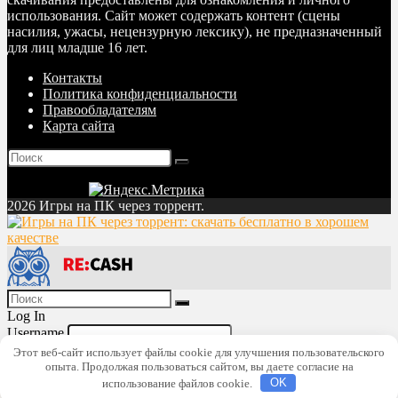
использования. Сайт может содержать контент (сцены
насилия, ужасы, нецензурную лексику), не предназначенный
для лиц младше 16 лет.
Контакты
Политика конфиденциальности
Правообладателям
Карта сайта
2026 Игры на ПК через торрент.
Log In
Username
Password
Lost Password?
Этот веб-сайт использует файлы cookie для улучшения пользовательского
опыта. Продолжая пользоваться сайтом, вы даете согласие на
Remember me
использование файлов cookie.
OK
Login