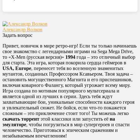
Александр Волков
Задать вопрос
Привет, новичок в мире ретро-игр! Если ты только начинаешь
свое знакомство с легендарными играми на Sega Mega Drive,
то «X-Men (русская версия)»
1994
года – это отличный выбор
для старта. Эта игра, которая покорила сердца геймеров в
USA, Europe
, перенесет тебя во вселенную знаменитых
мутантов, созданных Профессором Ксавьером. Твоя задача –
остановить могущественного Магнита и его приспешников,
включая коварного Фалангу, который угрожает всему миру.
Игра создана по мотивам популярного мультсериала и
является одной из лучших в серии. Здесь тебя ждут
захватывающие бои, уникальные способности каждого героя
и увлекательный сюжет. Не бойся, если что-то покажется
сложным – это приключение стоит того! Ты можешь легко
скачать торрент
этой классики или запустить её
на
эмуляторе
, чтобы погрузиться в мир супергероев и спасти
человечество. Приготовься к эпическим сражениям и
незабываемым впечатлениям!