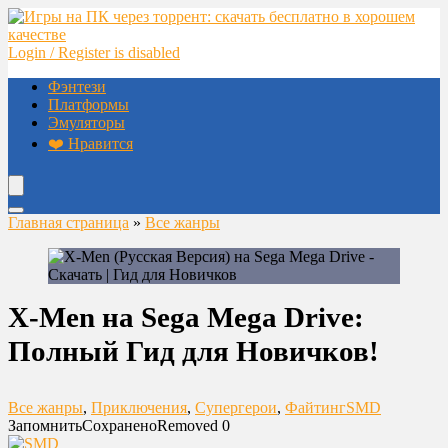
Login / Register is disabled
Фэнтези
Платформы
Эмуляторы
❤️ Нравится
Главная страница
»
Все жанры
X-Men на Sega Mega Drive:
Полный Гид для Новичков!
Все жанры
,
Приключения
,
Супергерои
,
Файтинг
SMD
Запомнить
Сохранено
Removed
0