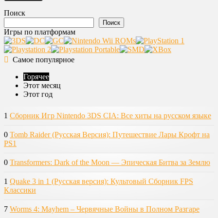
Поиск
Поиск
Игры по платформам
Самое популярное
Горячее
Этот месяц
Этот год
1
Сборник Игр Nintendo 3DS CIA: Все хиты на русском языке
0
Tomb Raider (Русская Версия): Путешествие Лары Крофт на
PS1
0
Transformers: Dark of the Moon — Эпическая Битва за Землю
1
Quake 3 in 1 (Русская версия): Культовый Сборник FPS
Классики
7
Worms 4: Mayhem – Червячные Войны в Полном Разгаре