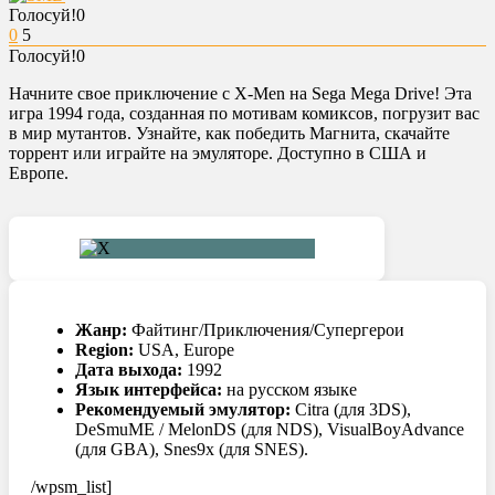
Голосуй!
0
0
5
Голосуй!
0
Начните свое приключение с X-Men на Sega Mega Drive! Эта
игра 1994 года, созданная по мотивам комиксов, погрузит вас
в мир мутантов. Узнайте, как победить Магнита, скачайте
торрент или играйте на эмуляторе. Доступно в США и
Европе.
Жанр:
Файтинг/Приключения/Супергерои
Region:
USA, Europe
Дата выхода:
1992
Язык интерфейса:
на русском языке
Рекомендуемый эмулятор:
Citra (для 3DS),
DeSmuME / MelonDS (для NDS), VisualBoyAdvance
(для GBA), Snes9x (для SNES).
/wpsm_list]